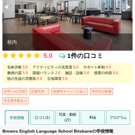
◀︎
▶︎
Previous
Nex
校内
5.0
1件の口コミ
全体評価
5.0
アクティビティの充実度
5.0
サポート体制
4.0
教師の質
5.0
国籍バランス
2.0
施設・設備
5.0
授業の内容
5.0
他の生徒の雰囲気
5.0
立地環境
5.0
語学＋αが充実
設備充実
他都市キャンパスあり
滞在先が綺麗
学生寮手配あり
写真・動画
口コミ(1)
料金
プログラム
学校情報
(27)
Browns English Language School Brisbaneの学校情報