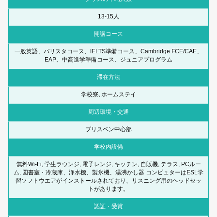
13-15人
開講コース
一般英語、バリスタコース、IELTS準備コース、Cambridge FCE/CAE、
EAP、中高進学準備コース、ジュニアプログラム
滞在方法
学校寮､ホームステイ
周辺環境・交通
ブリスベン中心部
学校内設備
無料Wi-Fi, 学生ラウンジ, 電子レンジ, キッチン, 自販機, テラス, PCルー
ム, 図書室・冷蔵庫、浄水機、製氷機、湯沸かし器 コンピュターはESL学
習ソフトウエアがインストールされており、リスニング用のヘッドセッ
トがあります。
認証・受賞