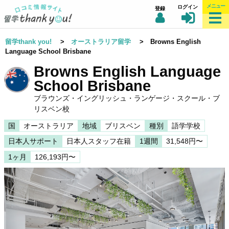
メニュー
ログイン
登録
留学thank you!
>
オーストラリア留学
> Browns English
Language School Brisbane
Browns English Language
School Brisbane
ブラウンズ・イングリッシュ・ランゲージ・スクール・ブ
リスベン校
国
オーストラリア
地域
ブリスベン
種別
語学学校
日本人サポート
日本人スタッフ在籍
1週間
31,548円〜
1ヶ月
126,193円〜