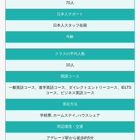
70人
日本人サポート
日本人スタッフ在籍
年齢
クラスの平均人数
10人
開講コース
一般英語コース、進学英語コース、ダイレクトエントリーコース、IELTS
コース、ビジネス英語コース
滞在方法
学校寮､ホームステイ､ハウスシェア
周辺環境・交通
アデレード駅から徒歩約5分