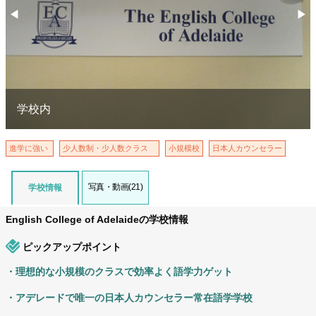
◀︎
▶︎
Previous
Nex
学校内
進学に強い
少人数制・少人数クラス
小規模校
日本人カウンセラー
写真・動画(21)
学校情報
English College of Adelaideの学校情報
ピックアップポイント
・理想的な小規模のクラスで効率よく語学力ゲット
・アデレードで唯一の日本人カウンセラー常在語学学校