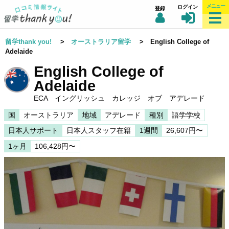
メニュー
ログイン
登録
留学thank you!
>
オーストラリア留学
> English College of
Adelaide
English College of
Adelaide
ECA イングリッシュ カレッジ オブ アデレード
国
オーストラリア
地域
アデレード
種別
語学学校
日本人サポート
日本人スタッフ在籍
1週間
26,607円〜
1ヶ月
106,428円〜