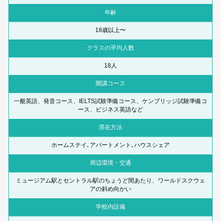
年齢
18歳以上〜
クラスの平均人数
18人
開講コース
一般英語、発音コース、IELTS試験準備コース、ケンブリッジ試験準備コ
ース、ビジネス英語など
滞在方法
ホームステイ､アパートメント､ハウスシェア
周辺環境・交通
ミュージアム駅とセントラル駅のちょうど間あたり、ワールドスクウェ
アの斜め向かい
学校内設備