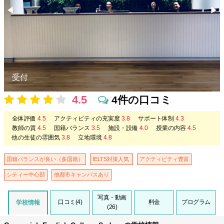
◀︎
▶︎
Previous
Nex
受付
4.5
4件の口コミ
全体評価
4.5
アクティビティの充実度
3.8
サポート体制
4.3
教師の質
4.5
国籍バランス
3.5
施設・設備
4.0
授業の内容
4.5
他の生徒の雰囲気
3.8
立地環境
4.8
国籍バランスが良い（多国籍）
IELTS対策人気
アクティビティ豊富
シティー中心部
他都市キャンパスあり
写真・動画
口コミ(4)
料金
プログラム
学校情報
(26)