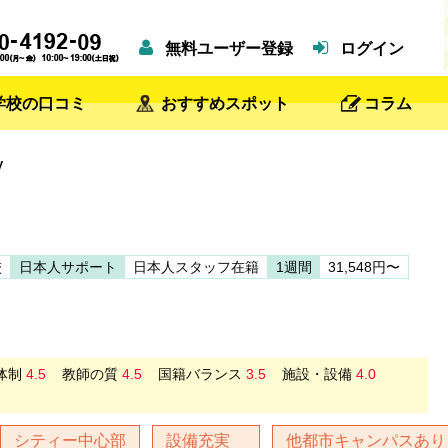
無料ユーザー登録
ログイン
学校の口コミ
おすすめスポット
コラム
y
校
日本人サポート
日本人スタッフ在籍
1週間
31,548円〜
体制
4.5
教師の質
4.5
国籍バランス
3.5
施設・設備
4.0
シティー中心部
設備充実
他都市キャンパスあり