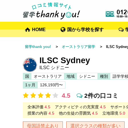
HOME
国から学校を探す
留学thank you!
>
オーストラリア留学
> ILSC Sydne
ILSC Sydney
ILSC シドニー
国
オーストラリア
地域
シドニー
種別
語学学
1ヶ月
126,193円〜
4.5
2件の口コミ
全体評価
4.5
アクティビティの充実度
4.5
サポート
授業の内容
4.5
他の生徒の雰囲気
4.5
立地環境
5.0
母国語禁止あり
選択クラスの種類が多い