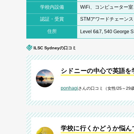
学校内設備
WiFi、コンピュータ
認証・受賞
STMアワードチェーン
住所
Level 6&7, 540 George S
ILSC Sydneyの口コミ
シドニーの中心で英語を
ponhagi
さんの口コミ（女性/25～29歳
学校に行くかどうか悩ん