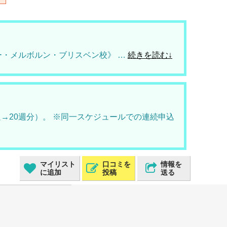
ニー・メルボルン・ブリスベン校》 …
続きを読む↓
→20週分）。 ※同一スケジュールでの連続申込
マイリスト
口コミを
情報を
に追加
投稿
送る