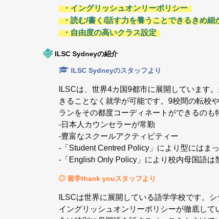
・イングリッシュオンリーポリシー
・読む/書く/話す力を養うことできるきめ細
・自由度の高いクラス設定
ILSC Sydneyの紹介
ILSC Sydneyのスタッフより
ILSCは、世界4カ国9都市に展開していま
きることなく就学が可能です。9校間の転校
ランをその都度コーディネートができるのも
-日本人カウンセラーが常勤
-豊富なスクールアクティビティー
-「Student Centred Policy」に
-「English Only Policy」により校内母国語
留学thank youスタッフより
ILSCは世界に展開している語学学校です。シテ
イングリッシュオンリーポリシーが徹底して