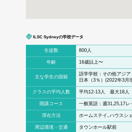
ILSC Sydneyの学校データ
生徒数
800人
年齢
16歳以上〜
語学学校：その他アジア（
主な学生の国籍
日本（3％）(2022年3月
クラスの平均人数
平均12-13人 最大18人
開講コース
一般英語：週31,25,
滞在方法
ホームステイ､ハウスシ
周辺環境・交通
タウンホール駅前