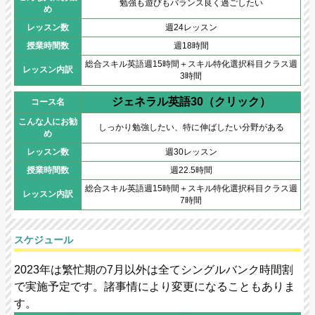
勉強も遊びもバランス良く過ごしたい
め
レッスン数
週24レッスン
授業時間数
週18時間
総合スキル英語週15時間＋スキル特化選択科目クラス週
レッスン内訳
3時間
ジェネラル英語30（クリック）
コース名
こんな人にお勧
しっかり勉強したい、特に伸ばしたい分野がある
め
レッスン数
週30レッスン
授業時間数
週22.5時間
総合スキル英語週15時間＋スキル特化選択科目クラス週
レッスン内訳
7時間
スケジュール
2023年は繁忙期の7月以外は全てシングルバンク時間割
で実施予定です。諸事情により変更になることもありま
す。