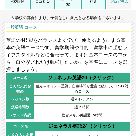
学校情報
口コミ(1)
料金
プログラム
(6)
※学校の都合により、予告なしに変更となる場合もございます。
一般英語 コース
英語の4技能をバランスよく学び、使えるようにする基
本の英語コースです。留学期間や目的、留学中に望むラ
イフスタイルなどに合わせて、まずは基本コースの中か
ら「自分がどれだけ勉強したいか」を基準にコースを選
択しましょう。
ジェネラル英語20（クリック）
コース名
こんな人にお
観光＆ホリデー重視、自由時間が豊富に欲しい。ESTA対
勧め
応コース
レッスン数
週20レッスン
授業時間数
週15時間
レッスン内訳
総合スキル英語週15時間
ジェネラル英語24（クリック）
コース名
こんな人にお勧