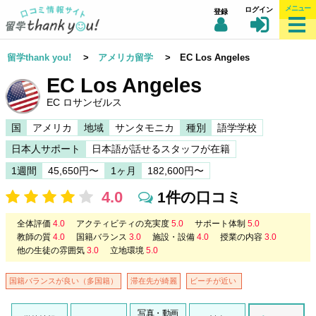
メニュー
ログイン
登録
留学thank you!
>
アメリカ留学
> EC Los Angeles
EC Los Angeles
EC ロサンゼルス
国
アメリカ
地域
サンタモニカ
種別
語学学校
日本人サポート
日本語が話せるスタッフが在籍
1週間
45,650円〜
1ヶ月
182,600円〜
4.0
1件の口コミ
全体評価
4.0
アクティビティの充実度
5.0
サポート体制
5.0
教師の質
4.0
国籍バランス
3.0
施設・設備
4.0
授業の内容
3.0
他の生徒の雰囲気
3.0
立地環境
5.0
国籍バランスが良い（多国籍）
滞在先が綺麗
ビーチが近い
写真・動画