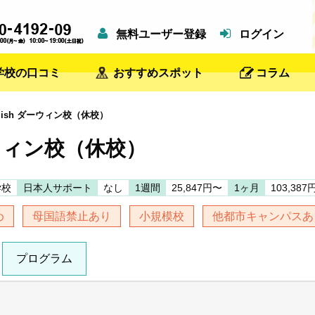
無料ユーザー登録
ログイン
学校の口コミ
おすすめスポット
コラム
nglish ダーウィン校（休校）
 ダーウィン校（休校）
学校
日本人サポート
なし
1週間
25,847円〜
1ヶ月
103,387
め
母国語禁止あり
小規模校
他都市キャンパスあ
プログラム