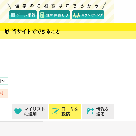
当サイトでできること
円〜
り
マイリスト
口コミを
情報を
に追加
投稿
送る