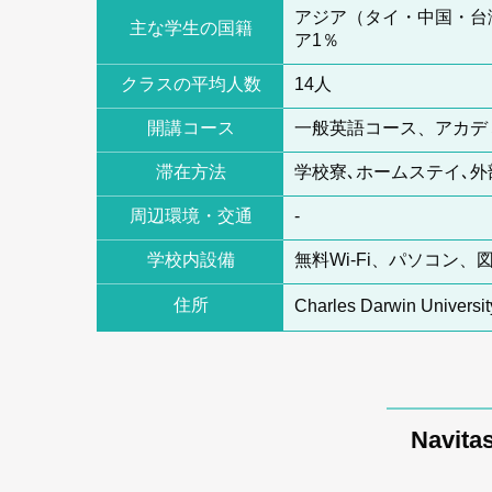
アジア（タイ・中国・台
主な学生の国籍
ア1％
クラスの平均人数
14人
開講コース
一般英語コース、アカデ
滞在方法
学校寮､ホームステイ､外
周辺環境・交通
-
学校内設備
無料Wi‐Fi、パソコ
住所
Charles Darwin Universit
Navi