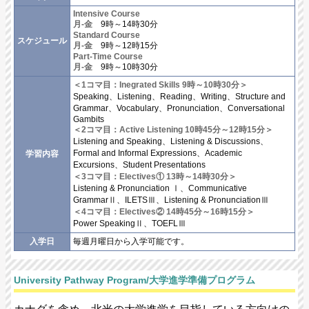
Intensive Course
月-金
9時～14時30分
Standard Course
スケジュール
月-金
9時～12時15分
Part-Time Course
月-金
9時～10時30分
＜1コマ目：Inegrated Skills 9時～10時30分＞
Speaking、Listening、Reading、Writing、Structure and
Grammar、Vocabulary、Pronunciation、Conversational
Gambits
＜2コマ目：Active Listening 10時45分～12時15分＞
Listening and Speaking、Listening & Discussions、
Formal and Informal Expressions、Academic
学習内容
Excursions、Student Presentations
＜3コマ目：Electives① 13時～14時30分＞
Listening & Pronunciation Ⅰ、Communicative
GrammarⅡ、ILETSⅢ、Listening & PronunciationⅢ
＜4コマ目：Electives② 14時45分～16時15分＞
Power SpeakingⅡ、TOEFLⅢ
入学日
毎週月曜日から入学可能です。
University Pathway Program/大学進学準備プログラム