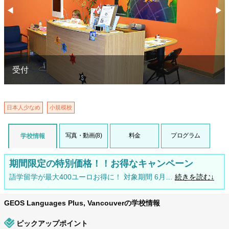
◀︎
▶︎
Previous
Nex
受付
日本人少なめ
小規模校
写真・動画(8)
料金
プログラム
学校情報
期間限定の特別価格！！お得なキャンペーン
語学留学が最大400ユーロお得に！ 対象期間 6月…
続きを読む↓
GEOS Languages Plus, Vancouverの学校情報
ピックアップポイント