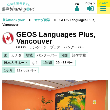
メニュー
ログイン
登録
留学thank you!
>
カナダ留学
> GEOS Languages Plus,
Vancouver
GEOS Languages Plus,
Vancouver
GEOS ランゲージ プラス バンクーバー
国
カナダ
地域
バンクーバー
種別
語学学校
日本人サポート
なし
1週間
29,463円〜
1ヶ月
117,852円〜