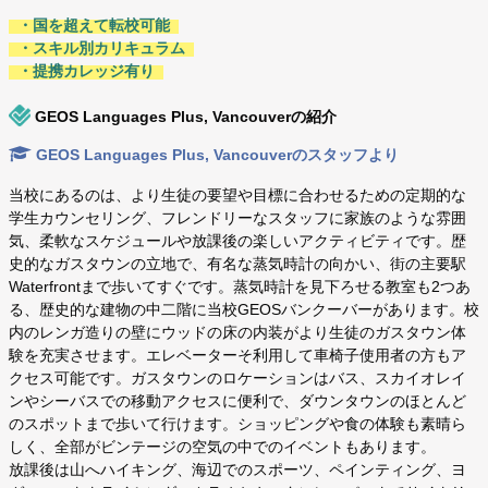
・国を超えて転校可能
・スキル別カリキュラム
・提携カレッジ有り
GEOS Languages Plus, Vancouverの紹介
GEOS Languages Plus, Vancouverのスタッフより
当校にあるのは、より生徒の要望や目標に合わせるための定期的な
学生カウンセリング、フレンドリーなスタッフに家族のような雰囲
気、柔軟なスケジュールや放課後の楽しいアクティビティです。歴
史的なガスタウンの立地で、有名な蒸気時計の向かい、街の主要駅
Waterfrontまで歩いてすぐです。蒸気時計を見下ろせる教室も2つあ
る、歴史的な建物の中二階に当校GEOSバンクーバーがあります。校
内のレンガ造りの壁にウッドの床の内装がより生徒のガスタウン体
験を充実させます。エレベーターそ利用して車椅子使用者の方もア
クセス可能です。ガスタウンのロケーションはバス、スカイオレイ
ンやシーバスでの移動アクセスに便利で、ダウンタウンのほとんど
のスポットまで歩いて行けます。ショッピングや食の体験も素晴ら
しく、全部がビンテージの空気の中でのイベントもあります。
放課後は山へハイキング、海辺でのスポーツ、ペインティング、ヨ