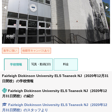
◀︎
▶︎
Previous
Nex
外観
進学に強い
他都市キャンパスあり
写真・動画(10)
料金
学校情報
Fairleigh Dickinson University ELS Teaneck NJ（2020年12月31
日閉校）の学校情報
Fairleigh Dickinson University ELS Teaneck NJ（2020年12
月31日閉校）の紹介
Fairleigh Dickinson University ELS Teaneck NJ（2020年12
月31日閉校）のスタッフより