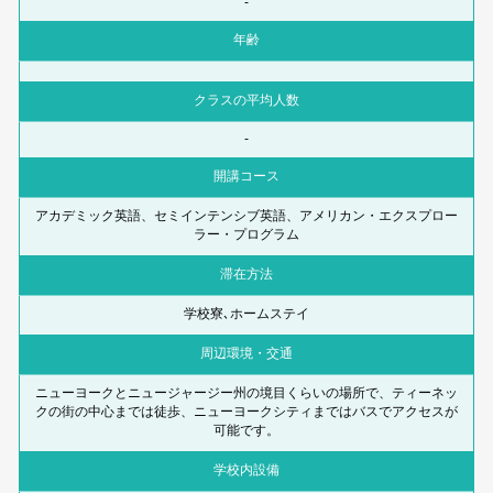
-
年齢
クラスの平均人数
-
開講コース
アカデミック英語、セミインテンシブ英語、アメリカン・エクスプロー
ラー・プログラム
滞在方法
学校寮､ホームステイ
周辺環境・交通
ニューヨークとニュージャージー州の境目くらいの場所で、ティーネッ
クの街の中心までは徒歩、ニューヨークシティまではバスでアクセスが
可能です。
学校内設備