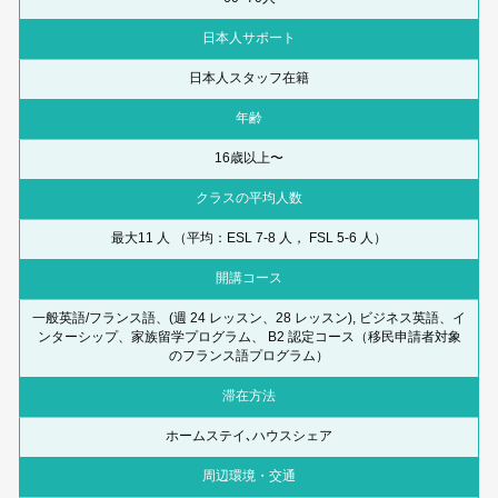
日本人サポート
日本人スタッフ在籍
年齢
16歳以上〜
クラスの平均人数
最大11 人 （平均：ESL 7-8 人， FSL 5-6 人）
開講コース
一般英語/フランス語、(週 24 レッスン、28 レッスン), ビジネス英語、イ
ンターシップ、家族留学プログラム、 B2 認定コース（移民申請者対象
のフランス語プログラム）
滞在方法
ホームステイ､ハウスシェア
周辺環境・交通