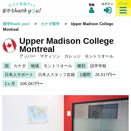
メニュー
ログイン
登録
留学thank you!
>
カナダ留学
> Upper Madison College
Montreal
Upper Madison College
Montreal
アッパー マディソン カレッジ モントリオール
国
カナダ
地域
モントリオール
種別
語学学校
日本人サポート
日本人スタッフ在籍
1週間
26,517円〜
1ヶ月
106,067円〜