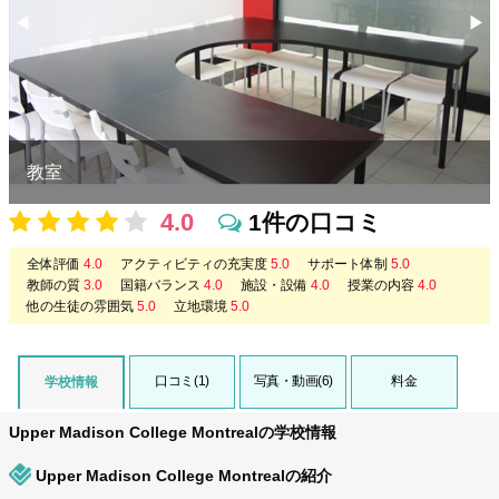
◀︎
▶︎
Previous
Nex
教室
4.0
1件の口コミ
全体評価
4.0
アクティビティの充実度
5.0
サポート体制
5.0
教師の質
3.0
国籍バランス
4.0
施設・設備
4.0
授業の内容
4.0
他の生徒の雰囲気
5.0
立地環境
5.0
口コミ(1)
写真・動画(6)
料金
学校情報
Upper Madison College Montrealの学校情報
Upper Madison College Montrealの紹介