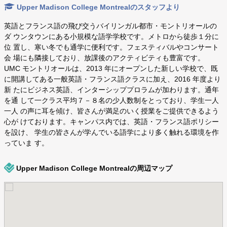
Upper Madison College Montrealのスタッフより
英語とフランス語の飛び交うバイリンガル都市・モントリオールの
ダ ウンタウンにある小規模な語学学校です。メトロから徒歩１分に
位 置し、寒い冬でも通学に便利です。フェスティバルやコンサート
会 場にも隣接しており、放課後のアクティビティも豊富です。
UMC モントリオールは、2013 年にオープンした新しい学校で、既
に開講してある一般英語・フランス語クラスに加え、2016 年度より
新 たにビジネス英語、インターシッププロラムが加わります。通年
を通 して一クラス平均７－８名の少人数制をとっており、学生一人
一人 の声に耳を傾け、皆さんが満足のいく授業をご提供できるよう
心が けております。キャンパス内では、英語・フランス語ポリシー
を設け、 学生の皆さんが学んでいる語学により多く触れる環境を作
っていま す。
Upper Madison College Montrealの周辺マップ