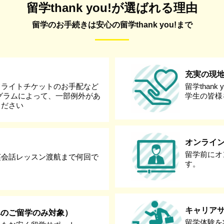
留学thank you!が選ばれる理由
留学のお手続きは安心の留学thank you!まで
充実の現
フライトチケットのお手配など
留学than
グラムによって、一部例外があ
学生の皆様
ください
オンライ
留学前にオ
英会話レッスン渡航まで何回で
す。
キャリア
へのご留学のみ対象）
留学体験を