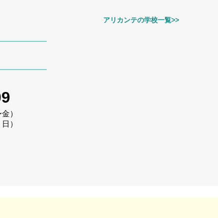
アリカンテの学校一覧>>
09
〜金）
・日）