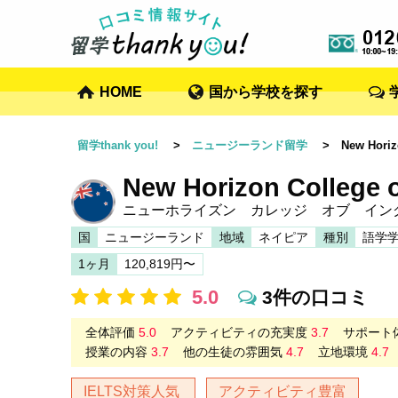
HOME
国から学校を探す
留学thank you!
>
ニュージーランド留学
> New Horizon
New Horizon College o
ニューホライズン カレッジ オブ イン
国
ニュージーランド
地域
ネイピア
種別
語学
1ヶ月
120,819円〜
5.0
3件の口コミ
全体評価
5.0
アクティビティの充実度
3.7
サポート
授業の内容
3.7
他の生徒の雰囲気
4.7
立地環境
4.7
IELTS対策人気
アクティビティ豊富