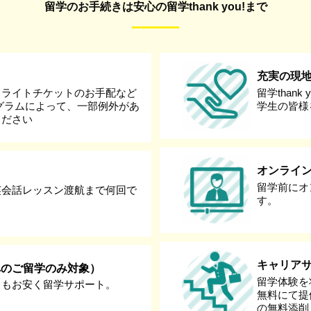
留学のお手続きは安心の留学thank you!まで
充実の現
フライトチケットのお手配など
留学than
グラムによって、一部例外があ
学生の皆様
ください
オンライ
留学前にオ
英会話レッスン渡航まで何回で
す。
キャリア
へのご留学のみ対象）
留学体験を
りもお安く留学サポート。
無料にて提
の無料添削