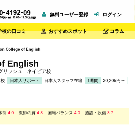
無料ユーザー登録
ログイン
学校の口コミ
おすすめスポット
コラム
 College of English
f English
グリッシュ ネイピア校
学校
日本人サポート
日本人スタッフ在籍
1週間
30,205円〜
体制
4.0
教師の質
4.3
国籍バランス
4.0
施設・設備
3.7