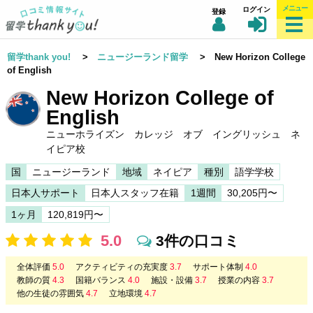
メニュー
ログイン
登録
留学thank you!
>
ニュージーランド留学
> New Horizon College
of English
New Horizon College of
English
ニューホライズン カレッジ オブ イングリッシュ ネ
イピア校
国
ニュージーランド
地域
ネイピア
種別
語学学校
日本人サポート
日本人スタッフ在籍
1週間
30,205円〜
1ヶ月
120,819円〜
5.0
3件の口コミ
全体評価
5.0
アクティビティの充実度
3.7
サポート体制
4.0
教師の質
4.3
国籍バランス
4.0
施設・設備
3.7
授業の内容
3.7
他の生徒の雰囲気
4.7
立地環境
4.7