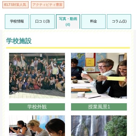
IELTS対策人気
アクティビティ豊富
写真・動画
学校情報
口コミ(3)
料金
コラム(1)
(4)
学校施設
学校外観
授業風景1