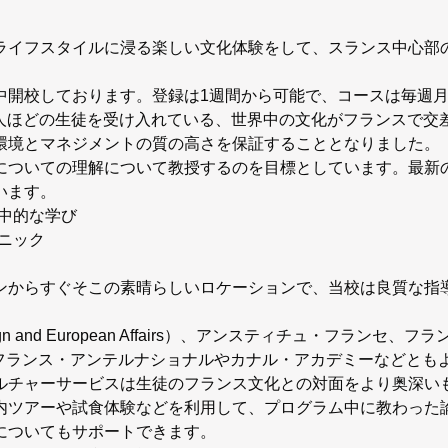
ライフスタイルに浸る楽しい文化体験をして、スランス中心部
中開校しております。登録は1週間から可能で、コースは毎週
人ほどの生徒を受け入れている、世界中の文化がフランスで交差する場所
環境とマネジメントの質の高さを保証することとなりました。
についての理解について教授するのを目標としています。最新
います。
中的な学び
ニック
ンからすぐそこの素晴らしいロケーションで、当校は良質な指
reign and European Affairs）、アンスティチュ・フ
・フランス・アンテルナショナルやカナル・アカデミーなどとも
ルチャーサービスは生徒のフランス文化との対面をより奥深い
内ツアーや試食体験などを利用して、プログラム中に教わった
についてもサポートできます。