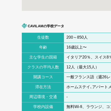
CAVILAMの学校データ
生徒数
200～850人
年齢
16歳以上〜
主な学生の国籍
イタリア20％、スイス8
クラスの平均人数
12人（最大15人）
開講コース
一般フランス語（週26レ
滞在方法
ホームステイ､アパートメ
周辺環境・交通
-
学校内設備
無料Wi-fi、ラウン