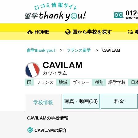
HOME
国から学校を探す
留学thank you!
>
フランス留学
> CAVILAM
CAVILAM
カヴィラム
国
フランス
地域
ヴィシー
種別
語学学校
日
写真・動画(18)
料金
学校情報
CAVILAMの学校情報
CAVILAMの紹介