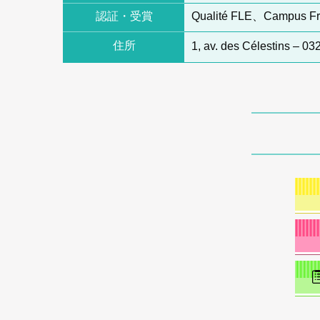
認証・受賞
Qualité FLE、Campus 
住所
1, av. des Célestins – 0