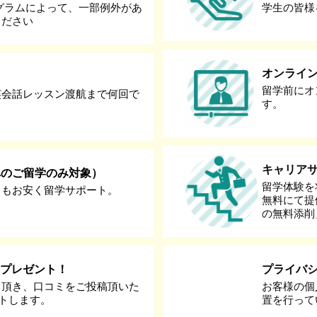
グラムによって、一部例外があ
学生の皆様
ください
オンライ
留学前にオ
英会話レッスン渡航まで何回で
す。
キャリア
へのご留学のみ対象）
留学体験を
りもお安く留学サポート。
無料にて提
の無料添削
券プレゼント！
プライバ
て頂き、口コミをご投稿頂いた
お客様の個
ントします。
置を行って