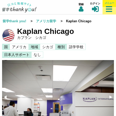
メニュー
ログイン
登録
留学thank you!
>
アメリカ留学
> Kaplan Chicago
Kaplan Chicago
カプラン シカゴ
国
アメリカ
地域
シカゴ
種別
語学学校
日本人サポート
なし
◀︎
▶︎
Previous
Nex