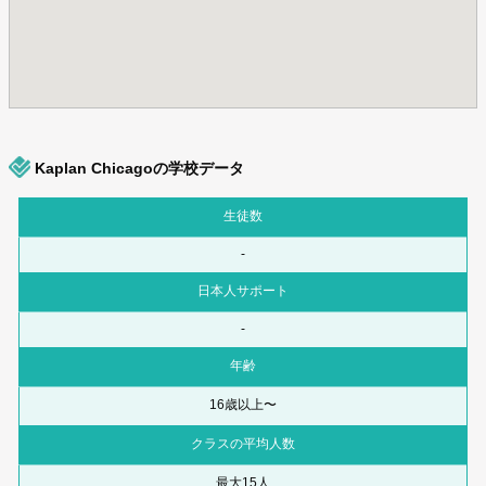
Kaplan Chicagoの学校データ
生徒数
-
日本人サポート
-
年齢
16歳以上〜
クラスの平均人数
最大15人