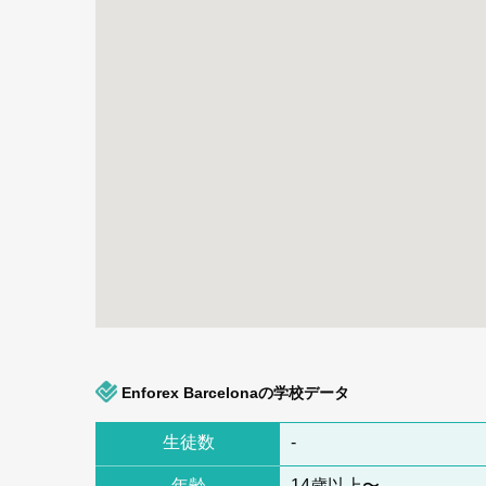
Enforex Barcelonaの学校データ
生徒数
-
年齢
14歳以上〜