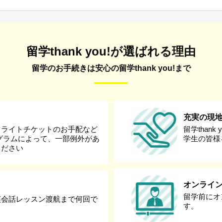
留学thank you!が選ばれる理由
留学のお手続きは安心の留学thank you!まで
充実の現
フライトチケットのお手配など
留学than
グラムによって、一部例外があ
学生の皆様
ください
オンライ
留学前にオ
英会話レッスン渡航まで何回で
す。