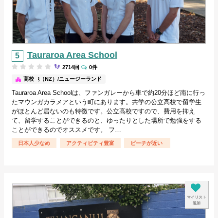
Tauraroa Area School
2714回
0件
その他（NZ）/ニュージーランド
高校
Tauraroa Area Schoolは、ファンガレーから車で約20分ほど南に行っ
たマウンガカラメアという町にあります。共学の公立高校で留学生
がほとんど居ないのも特徴です。公立高校ですので、費用を抑え
て、留学することができるのと、ゆったりとした場所で勉強をする
ことができるのでオススメです。 フ…
日本人少なめ
アクティビティ豊富
ビーチが近い
マイリスト
追加