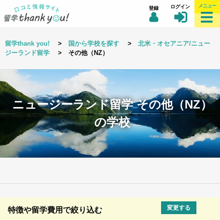
メニュー
ログイン
登録
留学thank you!
>
国から学校を探す
>
北米・オセアニア/ニュー
ジーランド留学
> その他（NZ）
ニュージーランド留学 その他（NZ）
の学校
変更する
特徴や留学費用で絞り込む