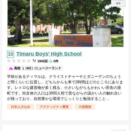
追加
Timaru Boys’ High School
1845回
0件
その他（NZ）/ニュージーランド
高校
学校があるティマルは、クライストチャーチとダニーデンのちょう
ど間くらいに位置し、どちらからも車で2時間ほどのところにありま
す。レトロな建造物が多く残る、小さいながらもかわいい田舎の港
町です。街全体の人口は3000人程で昔ながらの温かい人の触れ合い
が残っており、自然豊かな環境でじっくりと勉強すること…
日本人少なめ
アクティビティ豊富
小規模校