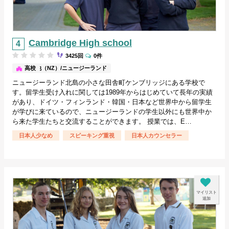
Cambridge High school
3425回
0件
その他（NZ）/ニュージーランド
高校
ニュージーランド北島の小さな田舎町ケンブリッジにある学校で
す。留学生受け入れに関しては1989年からはじめていて長年の実績
があり、ドイツ・フィンランド・韓国・日本など世界中から留学生
が学びに来ているので、ニュージーランドの学生以外にも世界中か
ら来た学生たちと交流することができます。 授業では、E…
日本人少なめ
スピーキング重視
日本人カウンセラー
マイリスト
追加