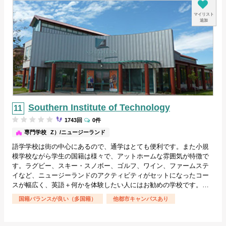
マイリスト
追加
Southern Institute of Technology
1743回
0件
その他（NZ）/ニュージーランド
専門学校
語学学校は街の中心にあるので、通学はとても便利です。また小規
模学校ながら学生の国籍は様々で、アットホームな雰囲気が特徴で
す。ラグビー、スキー・スノボー、ゴルフ、ワイン、ファームステ
イなど、ニュージーランドのアクティビティがセットになったコー
スが幅広く、英語＋何かを体験したい人にはお勧めの学校です。…
国籍バランスが良い（多国籍）
他都市キャンパスあり