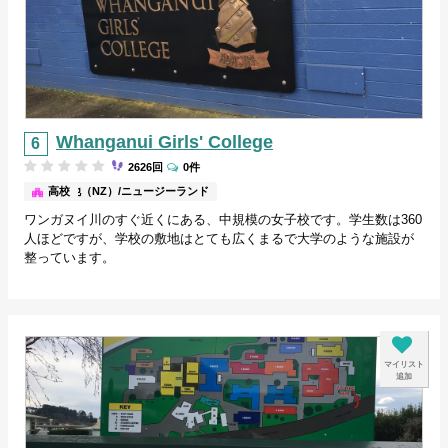
Whanganui Girls' College
2626回
0件
その他（NZ）/ニュージーランド
高校
ワンガヌイ川のすぐ近くにある、中規模の女子校です。学生数は360
人ほどですが、学校の敷地はとても広くまるで大学のような施設が
整っています。
マイリスト
追加