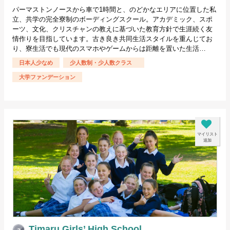
パーマストンノースから車で1時間と、のどかなエリアに位置した私
立、共学の完全寮制のボーディングスクール。アカデミック、スポ
ーツ、文化、クリスチャンの教えに基づいた教育方針で生涯続く友
情作りを目指しています。古き良き共同生活スタイルを重んじてお
り、寮生活でも現代のスマホやゲームからは距離を置いた生活…
日本人少なめ
少人数制・少人数クラス
大学ファンデーション
マイリスト
追加
Timaru Girls’ High School