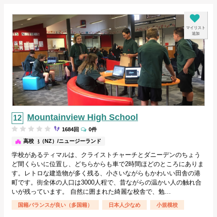
マイリスト
追加
Mountainview High School
1684回
0件
その他（NZ）/ニュージーランド
高校
学校があるティマルは、クライストチャーチとダニーデンのちょう
ど間くらいに位置し、どちらからも車で2時間ほどのところにありま
す。レトロな建造物が多く残る、小さいながらもかわいい田舎の港
町です。街全体の人口は3000人程で、昔ながらの温かい人の触れ合
いが残っています。 自然に囲まれた綺麗な校舎で、勉…
国籍バランスが良い（多国籍）
日本人少なめ
小規模校