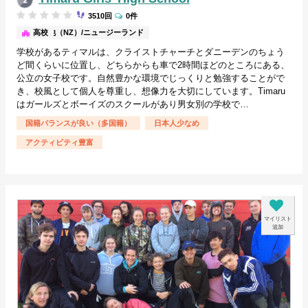
3510回
0件
その他（NZ）/ニュージーランド
高校
学校があるティマルは、クライストチャーチとダニーデンのちょう
ど間くらいに位置し、どちらからも車で2時間ほどのところにある、
公立の女子校です。自然豊かな環境でじっくりと勉強することがで
き、校風として個人を尊重し、想像力を大切にしています。Timaru
はガールズとボーイズのスクールがあり男女別の学校で…
国籍バランスが良い（多国籍）
日本人少なめ
アクティビティ豊富
マイリスト
追加