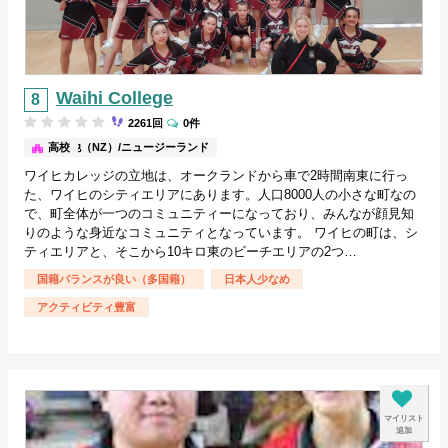
Waihi College
2261回
0件
その他（NZ）/ニュージーランド
高校
ワイヒカレッジの立地は、オークランドから車で2時間南東に行っ
た、ワイヒのシティエリアにあります。人口8000人の小さな町なの
で、町全体が一つのコミュニティーになっており、みんなが顔見知
りのような身近なコミュニティとなっています。 ワイヒの町は、シ
ティエリアと、そこから10キロ東のビーチエリアの2つ…
国籍バランスが良い（多国籍）
日本人少なめ
アクティビティ豊富
マイリスト
追加