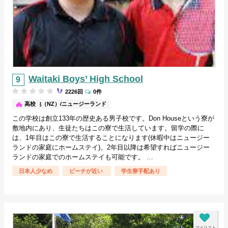
Waitaki Boys’ High School
2226回
0件
その他（NZ）/ニュージーランド
高校
この学校は創立133年の歴史ある男子校です。Don Houseという寮が
敷地内にあり、生徒たちはこの寮で生活しています。留学の際に
は、1年目はこの寮で生活することになります(休暇中はニュージー
ランドの家庭にホームステイ)。2年目以降は希望すればニュージー
ランドの家庭でのホームステイも可能です。 …
日本人少なめ
ビーチが近い
学生寮手配あり
マイリスト