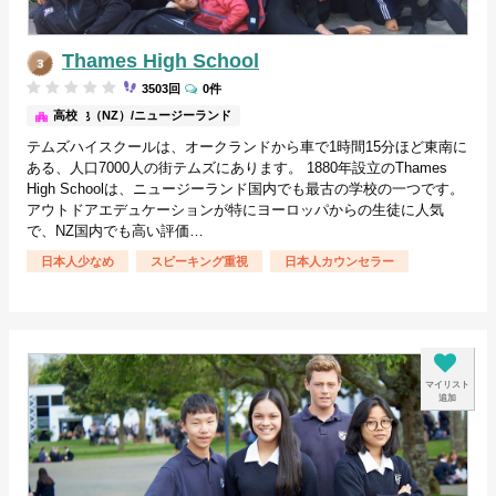
Thames High School
3503回
0件
その他（NZ）/ニュージーランド
高校
テムズハイスクールは、オークランドから車で1時間15分ほど東南に
ある、人口7000人の街テムズにあります。 1880年設立のThames
High Schoolは、ニュージーランド国内でも最古の学校の一つです。
アウトドアエデュケーションが特にヨーロッパからの生徒に人気
で、NZ国内でも高い評価…
日本人少なめ
スピーキング重視
日本人カウンセラー
マイリスト
追加