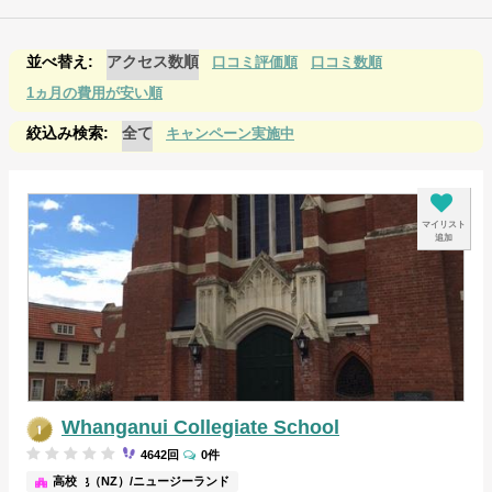
アクセス数順
口コミ評価順
口コミ数順
1ヵ月の費用が安い順
全て
キャンペーン実施中
マイリスト
追加
Whanganui Collegiate School
4642回
0件
その他（NZ）/ニュージーランド
高校