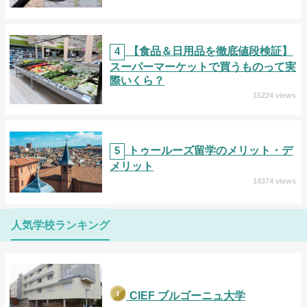
4
【食品＆日用品を徹底値段検証】
スーパーマーケットで買うものって実
際いくら？
15224 views
5
トゥールーズ留学のメリット・デ
メリット
14374 views
人気学校ランキング
CIEF ブルゴーニュ大学