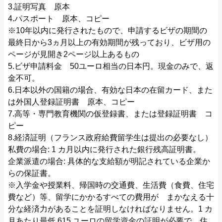
3.証明写真 原本
4.パスポート 原本、コピー
※10年以内に発行されたもので、申請するビザの期間の
最終日から3ヵ月以上の有効期間が残っており、ビザ用の
ページが見開き2ページ以上あるもの
5.ビザ申請料金 50ユーロ相当の日本円。現金のみで、返
金不可。
6.日本以外の国籍の場合、有効な日本の在留カード、また
は外国人登録証明書 原本、コピー
7.高等・専門教育機関の仮登録書、または登録証明書 コ
ピー
8.経済証明（フランス政府給費留学生は提出の必要なし）
私費の場合: 1 カ月以内に発行された銀行残高証明書。
企業派遣の場合: 具体的な支給額が明記されている企業か
らの保証書。
※入学金や授業料、帰国時の交通費、生活費（食費、住宅
費など）等、留学にかかるすべての費用が まかなえる十
分な経済力があることを証明しなければなりません。1 カ
月あたり最低 615 ユーロの留学資金の証明が必要で、住