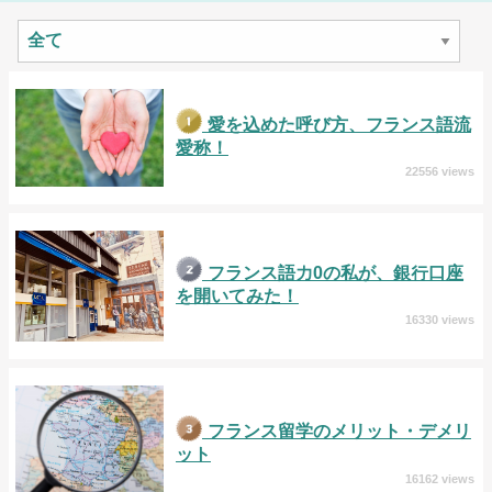
愛を込めた呼び方、フランス語流
愛称！
22556 views
フランス語力0の私が、銀行⼝座
を開いてみた！
16330 views
フランス留学のメリット・デメリ
ット
16162 views