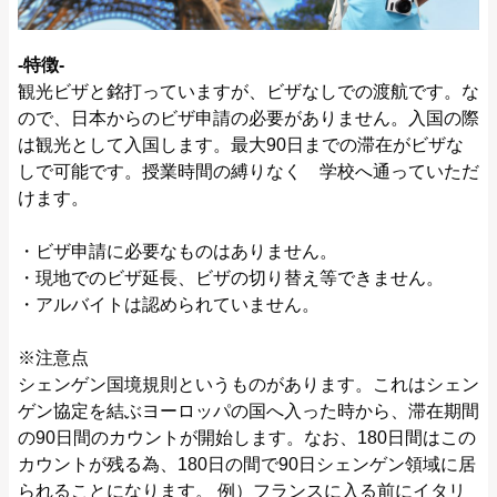
‐特徴‐
観光ビザと銘打っていますが、ビザなしでの渡航です。な
ので、日本からのビザ申請の必要がありません。入国の際
は観光として入国します。最大90日までの滞在がビザな
しで可能です。授業時間の縛りなく 学校へ通っていただ
けます。
・ビザ申請に必要なものはありません。
・現地でのビザ延長、ビザの切り替え等できません。
・アルバイトは認められていません。
※注意点
シェンゲン国境規則というものがあります。これはシェン
ゲン協定を結ぶヨーロッパの国へ入った時から、滞在期間
の90日間のカウントが開始します。なお、180日間はこの
カウントが残る為、180日の間で90日シェンゲン領域に居
られることになります。 例）フランスに入る前にイタリ