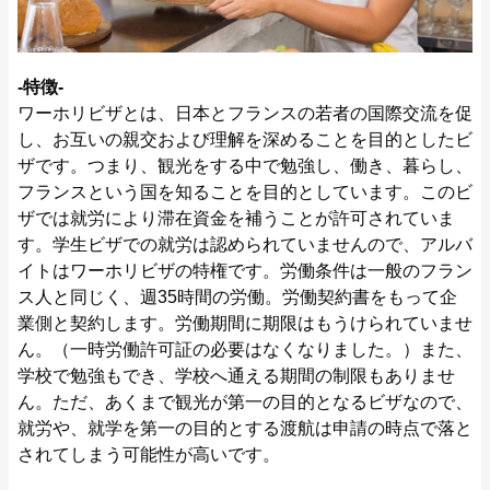
‐特徴‐
ワーホリビザとは、日本とフランスの若者の国際交流を促
し、お互いの親交および理解を深めることを目的としたビ
ザです。つまり、観光をする中で勉強し、働き、暮らし、
フランスという国を知ることを目的としています。このビ
ザでは就労により滞在資金を補うことが許可されていま
す。学生ビザでの就労は認められていませんので、アルバ
イトはワーホリビザの特権です。労働条件は一般のフラン
ス人と同じく、週35時間の労働。労働契約書をもって企
業側と契約します。労働期間に期限はもうけられていませ
ん。（一時労働許可証の必要はなくなりました。）また、
学校で勉強もでき、学校へ通える期間の制限もありませ
ん。ただ、あくまで観光が第一の目的となるビザなので、
就労や、就学を第一の目的とする渡航は申請の時点で落と
されてしまう可能性が高いです。