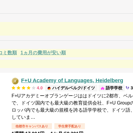
コミ数順
1ヵ月の費用が安い順
F+U Academy of Languages, Heidelberg
4.0
ハイデルベルク/ドイツ
語学学校
F+Uアカデミーオブランゲージははドイツに2都市、ベ
で、ドイツ国内でも最大級の教育提供会社、F+U Gro
ロッパ内でも最大級の規模を誇る語学学校で、ドイツ語
していま…
他都市キャンパスあり
学生寮手配あり