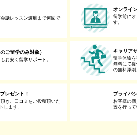
オンライ
留学前にオ
英会話レッスン渡航まで何回で
す。
キャリア
へのご留学のみ対象）
留学体験を
りもお安く留学サポート。
無料にて提
の無料添削
券プレゼント！
プライバ
て頂き、口コミをご投稿頂いた
お客様の個
ントします。
置を行って