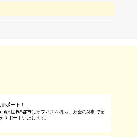
地サポート！
k you!は世界9都市にオフィスを持ち、万全の体制で留
をサポートいたします。