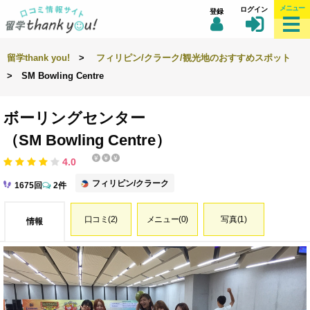
メニュー
ログイン
登録
留学thank you!
>
フィリピン/クラーク/観光地のおすすめスポット
> SM Bowling Centre
ボーリングセンター
（SM Bowling Centre）
4.0
フィリピン/クラーク
1675回
2件
口コミ(2)
メニュー(0)
写真(1)
情報