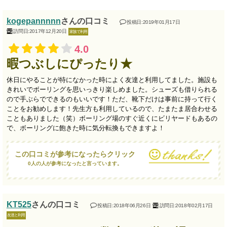
kogepannnnn
さんの口コミ
投稿日:2019年01月17日
訪問日:2017年12月20日
家族で利用
4.0
暇つぶしにぴったり★
休日にやることが特になかった時によく友達と利用してました。施設も
きれいでボーリングを思いっきり楽しめました。シューズも借りられる
ので手ぶらでできるのもいいです！ただ、靴下だけは事前に持って行く
ことをお勧めします！先生方も利用しているので、たまたま居合わせる
こともありました（笑）ボーリング場のすぐ近くにビリヤードもあるの
で、ボーリングに飽きた時に気分転換もできますよ！
この口コミが参考になったらクリック
0人の人が参考になったと言っています。
KT525
さんの口コミ
投稿日:2018年06月26日
訪問日:2018年02月17日
友達と利用