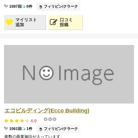
フィリピン/クラーク
1087回
0件
マイリスト
口コミ
追加
投稿
エコビルディング(Ecco Building)
4.0
フィリピン/クラーク
1061回
1件
複数の商業施設が入っています。