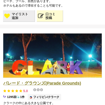
ビーチ、プール、自然があります。
ホテルもあるので滞在することも可能です。
マイリスト
口コミ
追加
投稿
パレード・グラウンズ(Parade Grounds)
5.0
フィリピン/クラーク
1295回
1件
クラークの中にある大きな公園です。