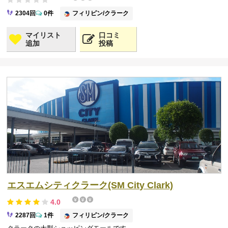
フィリピン/クラーク
2304回
0件
マイリスト
口コミ
追加
投稿
エスエムシティクラーク(SM City Clark)
4.0
フィリピン/クラーク
2287回
1件