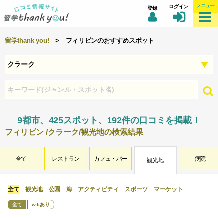
メニュー
ログイン
登録
留学thank you!
> フィリピンのおすすめスポット
9都市、425スポット、192件の口コミを掲載！
フィリピン /クラーク/観光地の検索結果
全て
レストラン
カフェ・バー
病院
観光地
全て
観光地
公園
海
アクティビティ
スポーツ
マーケット
全て
wifiあり