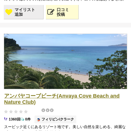
マイリスト
口コミ
追加
投稿
アンバヤコーブビーチ(Anvaya Cove Beach and
Nature Club)
フィリピン/クラーク
1360回
0件
スービック近くにあるリゾート地です。美しい自然を楽しめる、綺麗な