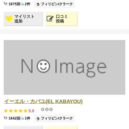
フィリピン/クラーク
1675回
2件
マイリスト
口コミ
追加
投稿
イーエル・カバユ(EL KABAYOU)
5.0
フィリピン/クラーク
1642回
1件