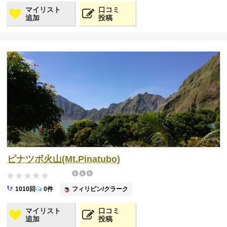
マイリスト
口コミ
追加
投稿
ピナツボ火山(Mt.Pinatubo)
フィリピン/クラーク
1010回
0件
マイリスト
口コミ
追加
投稿