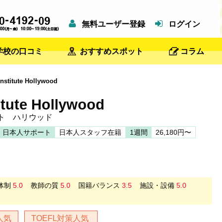
無料ユーザー登録
ログイン
学校の口コミ
おすすめスポット
コラム
titute Hollywood
itute Hollywood
ト ハリウッド
日本人サポート
日本人スタッフ在籍
1週間
26,180円〜
体制
5.0
教師の質
5.0
国籍バランス
3.5
施設・設備
5.0
人気
TOEFL対策人気