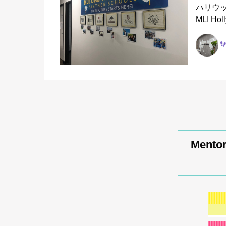
ハリウ
MLI 
Mento