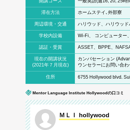
開講コース
一般英語(週16, 20, 2
滞在方法
ホームステイ､外部寮
周辺環境・交通
ハリウッド、ハリウッド
学校内設備
Wi-Fi、 コンピュー
認証・受賞
ASSET、BPPE、NAFS
現在の開講状況
カンバセーション (Adv
(2021年７月現在)
ウンセラーにお問い合わ
住所
6755 Hollywood blvd. 
Mentor Language Institute Hollywoodの口コミ
ＭＬＩ hollywood