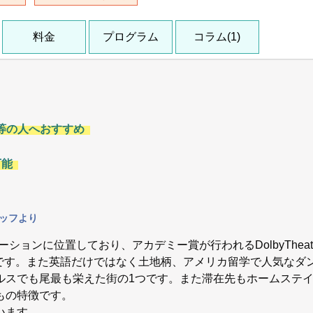
料金
プログラム
コラム(1)
等の人へおすすめ
可能
のスタッフより
ケーションに位置しており、アカデミー賞が行われるDolbyThea
つです。また英語だけではなく土地柄、アメリカ留学で人気なダ
ルスでも尾最も栄えた街の1つです。また滞在先もホームステ
もの特徴です。
います。