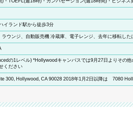
5時間)・TOEFL(週18時)・カンバセーション(週18時間)・ビジネス英
ハイランド駅から徒歩3分
ター、ラウンジ、自動販売機 冷蔵庫、電子レンジ、去年に移転し
A
ancedの1レベル) *Hollywoodキャンパスでは9月27日
せください
Suite 300, Hollywood, CA 90028 2018年1月2日以降は 7080 Hollyw