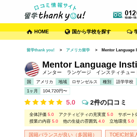
HOME
国から学校を探す
留学thank you!
>
アメリカ留学
> Mentor Language Ins
Mentor Language Inst
メンター ランゲージ インスティチュー
国
アメリカ
地域
ロサンゼルス
種別
語学学校
1ヶ月
104,720円〜
5.0
2件の口コミ
全体評価
5.0
アクティビティの充実度
5.0
サポート
授業の内容
5.0
他の生徒の雰囲気
4.0
立地環境
5.0
国籍バランスが良い（多国籍）
TOEIC対策