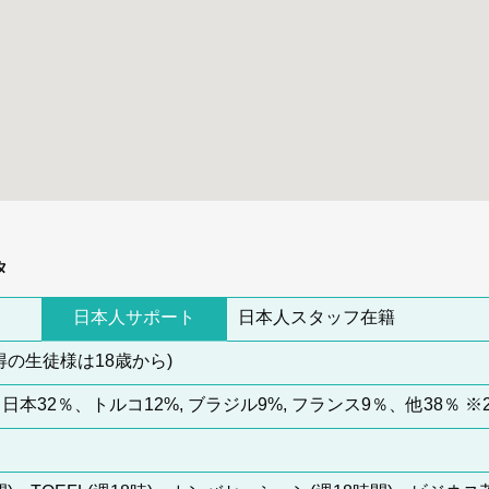
タ
日本人サポート
日本人スタッフ在籍
得の生徒様は18歳から)
0名 日本32％、トルコ12%, ブラジル9%, フランス9％、他38％ ※