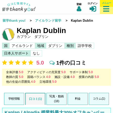
メニュー
ログイン
登録
留学thank you!
>
アイルランド留学
> Kaplan Dublin
Kaplan Dublin
カプラン ダブリン
国
アイルランド
地域
ダブリン
種別
語学学校
日本人サポート
なし
5.0
1件の口コミ
全体評価
5.0
アクティビティの充実度
5.0
サポート体制
5.0
教師の質
5.0
国籍バランス
4.0
施設・設備
4.0
授業の内容
5.0
他の生徒の雰囲気
4.0
立地環境
5.0
写真・動画
学校情報
料金
コラム(1)
口コミ(1)
(18)
Kaplan / Alpadia 授業料最大30%オフキャンペー