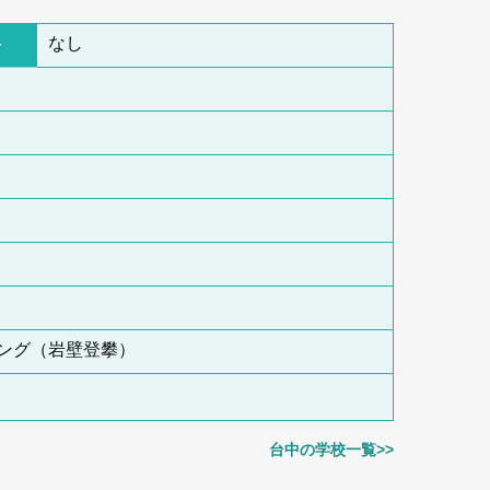
ト
なし
ング（岩壁登攀）
台中の学校一覧>>