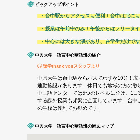
ピックアップポイント
・台中駅からアクセスも便利！台中は北にも
・授業は午前中のみ！午後からはフリータイ
・中心には大きな湖があり、在学生だけでな
中興大学 語言中心華語班の紹介
留学thank youスタッフより
中興大学は台中駅からバスでわずか10分！
運動施設があります。休日でも地域の方の散
中国語センターでは5つのレベルに分け、1
する課外授業も頻繁に企画しています。台中
の学校は便利でお勧めです。
中興大学 語言中心華語班の周辺マップ