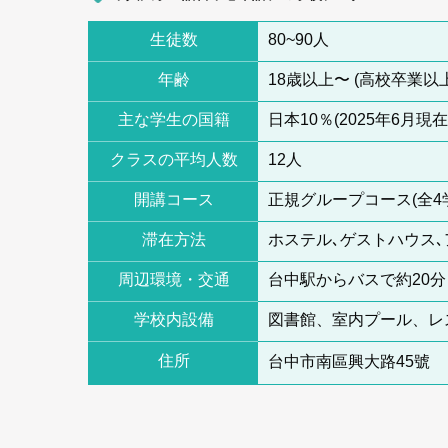
生徒数
80~90人
年齢
18歳以上〜 (高校卒業以上
主な学生の国籍
日本10％(2025年6月現在
クラスの平均人数
12人
開講コース
正規グループコース(全4
滞在方法
ホステル､ゲストハウス
周辺環境・交通
台中駅からバスで約20分
学校内設備
図書館、室内プール、レ
住所
台中市南區興大路45號