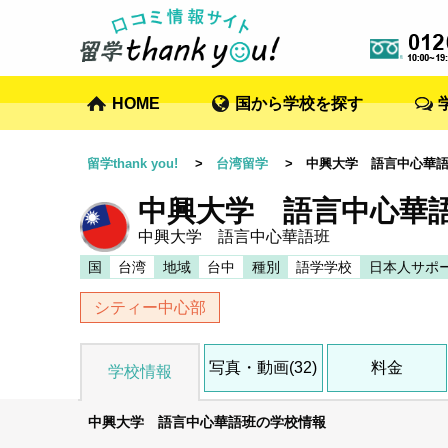
HOME
国から学校を探す
留学thank you!
>
台湾留学
> 中興大学 語言中心華
中興大学 語言中心華
中興大学 語言中心華語班
国
台湾
地域
台中
種別
語学学校
日本人サポ
シティー中心部
写真・動画(32)
料金
学校情報
中興大学 語言中心華語班の学校情報