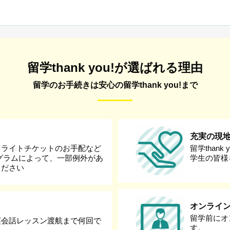
留学thank you!が選ばれる理由
留学のお手続きは安心の留学thank you!まで
充実の現
フライトチケットのお手配など
留学than
グラムによって、一部例外があ
学生の皆様
ください
オンライ
留学前にオ
英会話レッスン渡航まで何回で
す。