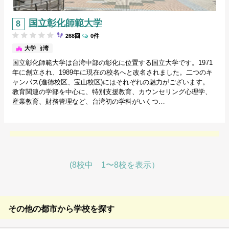
国立彰化師範大学
268回
0件
台中/台湾
大学
国立彰化師範大学は台湾中部の彰化に位置する国立大学です。1971
年に創立され、1989年に現在の校名へと改名されました。二つのキ
ャンパス(進德校区、宝山校区)にはそれぞれの魅力がございます。
教育関連の学部を中心に、特別支援教育、カウンセリング心理学、
産業教育、財務管理など、台湾初の学科がいくつ…
(8校中 1〜8校を表示）
その他の都市から学校を探す