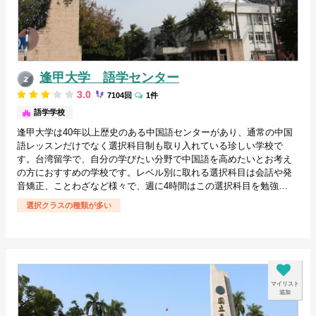
逢甲大学 語学センター
3.0
7104回
1件
台中/台湾
語学学校
逢甲大学は40年以上歴史のある中国語センターがあり、通常の中国
語レッスンだけでなく選択科目制も取り入れている珍しい学校で
す。台湾留学で、自分の学びたい分野で中国語を高めたいとお考え
の方におすすめの学校です。レベル別に取れる選択科目は会話や発
音矯正、ことわざなど様々で、週に4時間はこの選択科目を勉強…
選択クラスの種類が多い
マイリスト
追加