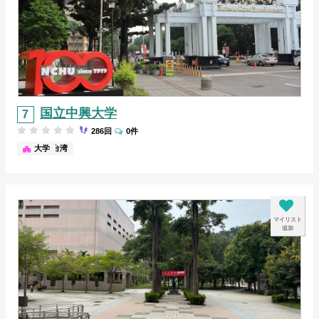
国立中興大学
286回
0件
台中/台湾
大学
マイリスト
追加