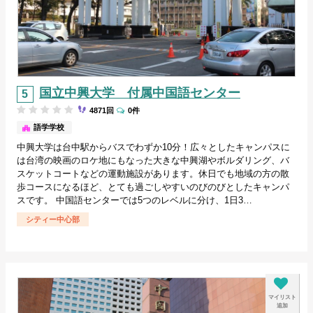
国立中興大学 付属中国語センター
4871回
0件
台中/台湾
語学学校
中興大学は台中駅からバスでわずか10分！広々としたキャンパスに
は台湾の映画のロケ地にもなった大きな中興湖やボルダリング、バ
スケットコートなどの運動施設があります。休日でも地域の方の散
歩コースになるほど、とても過ごしやすいのびのびとしたキャンパ
スです。 中国語センターでは5つのレベルに分け、1日3…
シティー中心部
マイリスト
追加