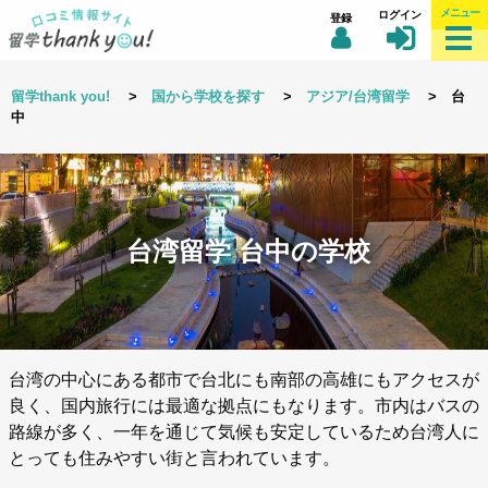
メニュー
ログイン
登録
留学thank you!
>
国から学校を探す
>
アジア/台湾留学
> 台
中
台湾留学 台中の学校
台湾の中心にある都市で台北にも南部の高雄にもアクセスが
良く、国内旅行には最適な拠点にもなります。市内はバスの
路線が多く、一年を通じて気候も安定しているため台湾人に
とっても住みやすい街と言われています。