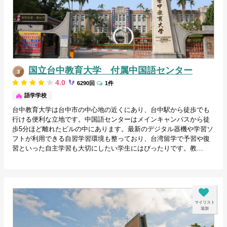
国立台中教育大学 付属中国語センター
4.0
6290回
1件
台中/台湾
語学学校
台中教育大学は台中市の中心地の近くにあり、台中駅から徒歩でも
行ける便利な立地です。中国語センターはメインキャンパスから徒
歩5分ほど離れたビルの中にあります。最新のデジタル器機や学習ソ
フトが利用できる自習学習環境も整っており、台湾留学で予習や復
習といった自主学習も大切にしたい学生にはぴったりです。教…
マイリスト
追加