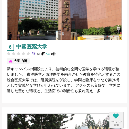
中國医薬大学
561回
0件
台中/台湾
大学
新キャンパスの開設により、芸術的な空間で医学を学べる環境が整
いました。 東洋医学と西洋医学を融合させた教育を特色とするこの
総合医療大学では、附属病院を併設し、学問と臨床をつなぐ架け橋
として実践的な学びが行われています。 アクセスも良好で、学習に
適した豊かな環境と、生活面での利便性も兼ね備え、多…
マイリスト
追加