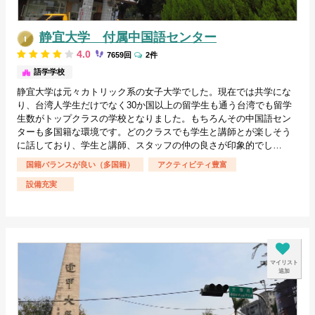
静宜大学 付属中国語センター
4.0
7659回
2件
台中/台湾
語学学校
静宜大学は元々カトリック系の女子大学でした。現在では共学にな
り、台湾人学生だけでなく30か国以上の留学生も通う台湾でも留学
生数がトップクラスの学校となりました。もちろんその中国語セン
ターも多国籍な環境です。どのクラスでも学生と講師とが楽しそう
に話しており、学生と講師、スタッフの仲の良さが印象的でし…
国籍バランスが良い（多国籍）
アクティビティ豊富
設備充実
マイリスト
追加