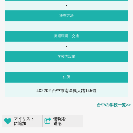
-
滞在方法
-
周辺環境・交通
-
学校内設備
-
住所
402202 台中市南區興大路145號
台中の学校一覧>>
マイリスト
情報を
に追加
送る