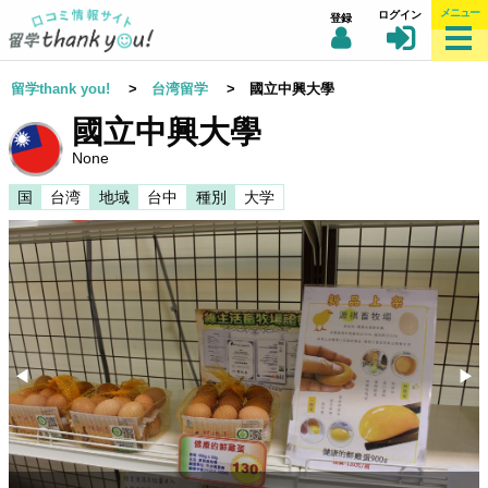
メニュー
ログイン
登録
留学thank you!
>
台湾留学
> 國立中興大學
國立中興大學
None
国
台湾
地域
台中
種別
大学
◀︎
▶︎
Previous
Nex