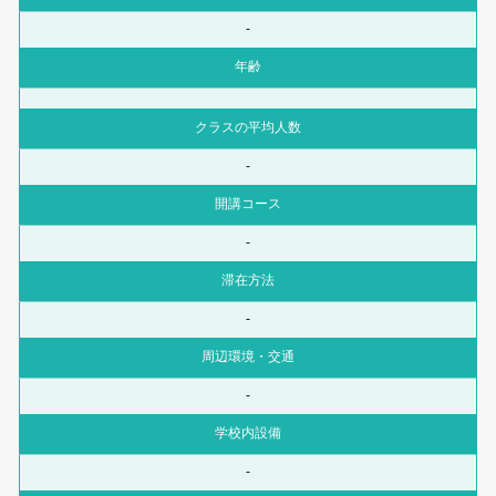
-
年齢
クラスの平均人数
-
開講コース
-
滞在方法
-
周辺環境・交通
-
学校内設備
-