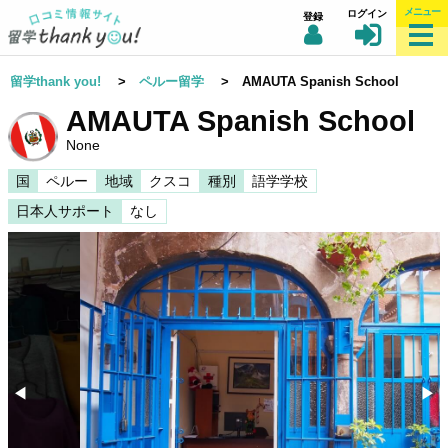
メニュー
ログイン
登録
留学thank you!
>
ペルー留学
> AMAUTA Spanish School
AMAUTA Spanish School
None
国
ペルー
地域
クスコ
種別
語学学校
日本人サポート
なし
◀︎
▶︎
Previous
Nex