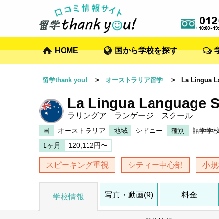
HOME
国から学校を探す
留学thank you!
>
オーストラリア留学
> La Lingua La
La Lingua Language 
ラリングア ランゲージ スクール
国
オーストラリア
地域
シドニー
種別
語学学
1ヶ月
120,112円〜
スピーキング重視
シティー中心部
小規
写真・動画(9)
料金
学校情報