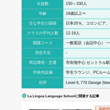
生徒数
150～330人
年齢
18歳以上〜
主な学生の国籍
日本20％、コロンビア
クラスの平均人数
12-18人
開講コース
一般英語（会話中心） 一般英
滞在方法
-
周辺環境・交通
市街地中心 セントラル駅
学校内設備
学生ラウンジ、PCルーム
住所
Level 6, 770 George Str
La Lingua Language Schoolに関連する記事
学校訪