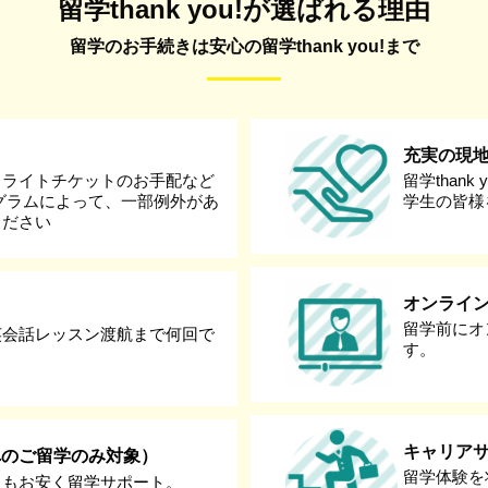
留学thank you!が選ばれる理由
留学のお手続きは安心の留学thank you!まで
充実の現
フライトチケットのお手配など
留学than
グラムによって、一部例外があ
学生の皆様
ください
オンライ
留学前にオ
英会話レッスン渡航まで何回で
す。
キャリア
へのご留学のみ対象）
留学体験を
りもお安く留学サポート。