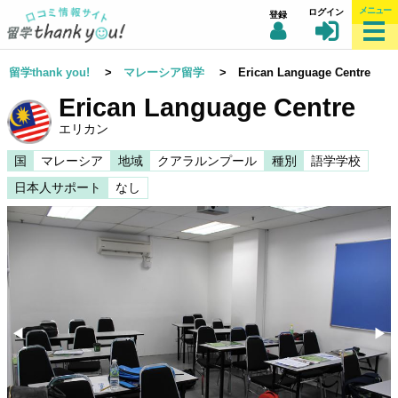
メニュー
ログイン
登録
留学thank you!
>
マレーシア留学
> Erican Language Centre
Erican Language Centre
エリカン
国
マレーシア
地域
クアラルンプール
種別
語学学校
日本人サポート
なし
◀︎
▶︎
Previous
Nex