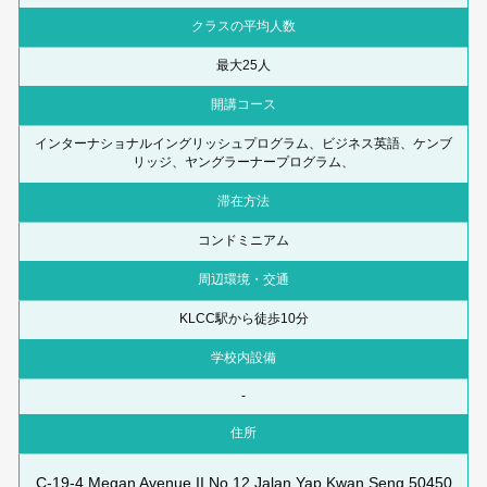
クラスの平均人数
最大25人
開講コース
インターナショナルイングリッシュプログラム、ビジネス英語、ケンブ
リッジ、ヤングラーナープログラム、
滞在方法
コンドミニアム
周辺環境・交通
KLCC駅から徒歩10分
学校内設備
-
住所
C-19-4 Megan Avenue II No.12 Jalan Yap Kwan Seng 50450