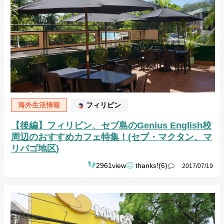
海外生活情報
フィリピン
【後編】フィリピン、セブ島のGenius English校
周辺のおすすめカフェ特集！(セブ・マクタン、マ
リバゴ地区)
2961view
thanks!(6)
2017/07/19