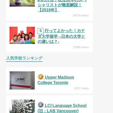
シャリストが徹底解説！
【2019年】
20179 views
5
行ってよかった！カナ
ダ大学留学 –日本の大学と
の違いは？-
12399 views
人気学校ランキング
Upper Madison
College Toronto
8177 views
LCI Language School
(旧：LAB Vancouver)