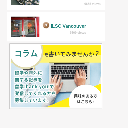
6685 views
ILSC Vancouver
6509 views