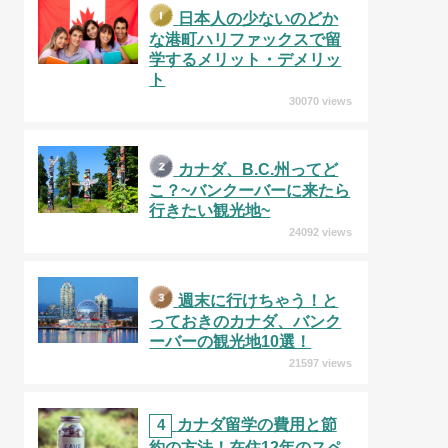
日本人の少ないのどか
な港町ハリファックスで留
学するメリット・デメリッ
ト
30070 views
カナダ、B.C.州ってど
こ？~バンクーバーに来たら
行きたい観光地~
24092 views
週末に行けちゃう！と
っておきのカナダ、バンク
ーバーの観光地10選！
21597 views
4
カナダ留学の費用と節
約の方法！在住12年のスペ