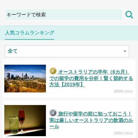
人気コラムランキング
オーストラリアの半年（6カ月）
での留学の費用を分析！賢く節約する
方法【2019年】
25656 views
旅行や留学の前に知っておこう！
実は厳しいオーストラリアの飲酒のル
ール
22802 views