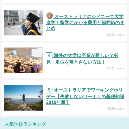
オーストラリアのシドニーで大学
進学！留学にかかる費用と節約術のま
とめ
13341 views
4
海外の大学は卒業が難しい？必
見！単位を落とさない方法！
12041 views
5
オーストラリアでワーキングホリ
デー【失敗しないワーホリの基礎知識
2019年版】
9326 views
人気学校ランキング