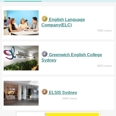
English Language
Company(ELC)
7084 views
Greenwich English College
Sydney
6875 views
ELSIS Sydney
5084 views