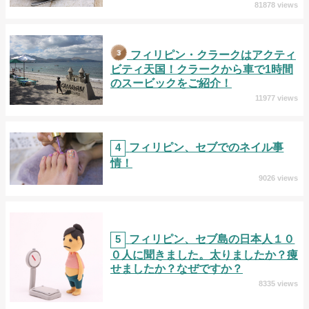
81878 views
フィリピン・クラークはアクティ
ビティ天国！クラークから車で1時間
のスービックをご紹介！
11977 views
4
フィリピン、セブでのネイル事
情！
9026 views
5
フィリピン、セブ島の日本人１０
０人に聞きました。太りましたか？痩
せましたか？なぜですか？
8335 views