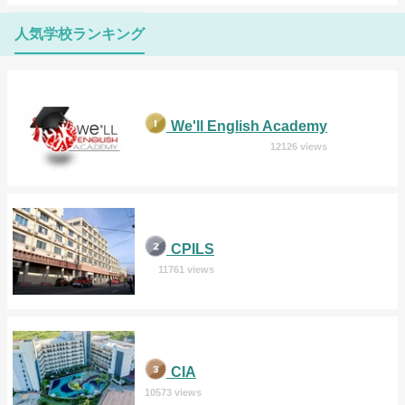
人気学校ランキング
We'll English Academy
12126 views
CPILS
11761 views
CIA
10573 views