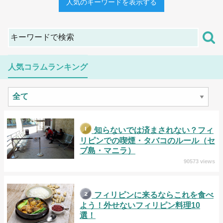
人気のキーワードを表示する
人気コラムランキング
知らないでは済まされない？フィ
リピンでの喫煙・タバコのルール（セ
ブ島・マニラ）
90573 views
フィリピンに来るならこれを食べ
よう！外せないフィリピン料理10
選！