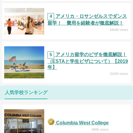
4
アメリカ・ロサンゼルスでダンス
留学！ 費用を経験者が徹底解説！
16648 views
5
アメリカ留学のビザを徹底解説！
（ESTAと学生ビザについて）【2019
年】
11264 views
人気学校ランキング
Columbia West College
6896 views