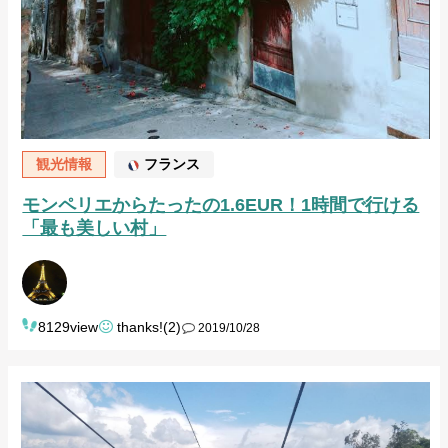
観光情報
フランス
モンペリエからたったの1.6EUR！1時間で行ける
「最も美しい村」
8129view
thanks!(2)
2019/10/28