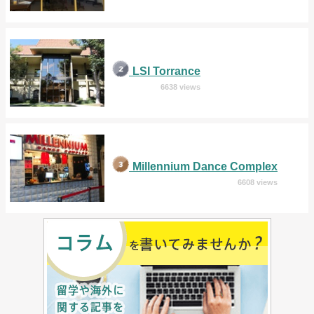
LSI Torrance
6638 views
Millennium Dance Complex
6608 views