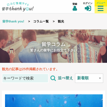
メニュー
ログイン
登録
留学thank you!
> コラム一覧 > 観光
留学コラム
皆さんの留学にお役立て下さい
観光
の記事は25件掲載されています。
並べ替え