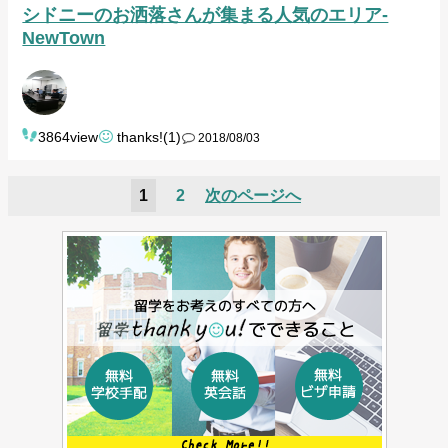
シドニーのお洒落さんが集まる人気のエリア-
NewTown
3864view
thanks!(1)
2018/08/03
1
2
次のページへ