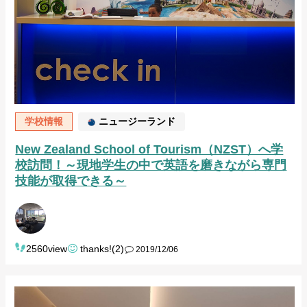
学校情報
ニュージーランド
New Zealand School of Tourism（NZST）へ学
校訪問！～現地学生の中で英語を磨きながら専門
技能が取得できる～
2560view
thanks!(2)
2019/12/06