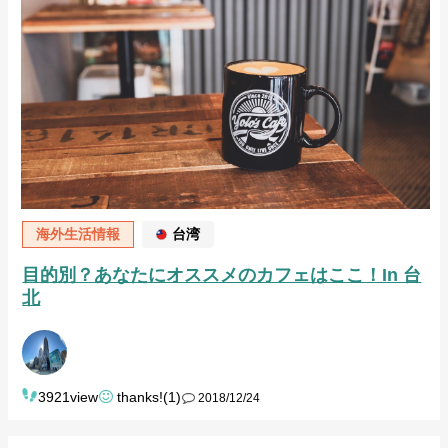
海外生活情報
台湾
目的別？あなたにオススメのカフェはここ！In 台
北
3921view
thanks!(1)
2018/12/24