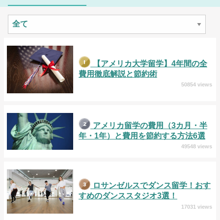
【アメリカ大学留学】4年間の全
費用徹底解説と節約術
50854 views
アメリカ留学の費用（3カ月・半
年・1年）と費用を節約する方法6選
49548 views
ロサンゼルスでダンス留学！おす
すめのダンススタジオ3選！
17031 views