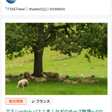
3167view
thanks!(1)
2019/08/20
観光情報
フランス
アヌシーからバス１本！ヤギのチーズ牧場へGO