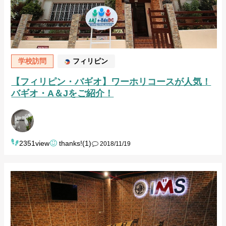
学校訪問
フィリピン
【フィリピン・バギオ】ワーホリコースが人気！
バギオ・A＆Jをご紹介！
2351view
thanks!(1)
2018/11/19