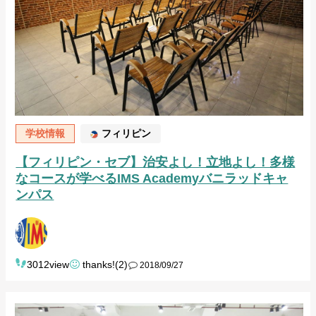
学校情報
フィリピン
【フィリピン・セブ】治安よし！立地よし！多様
なコースが学べるIMS Academyバニラッドキャ
ンパス
3012view
thanks!(2)
2018/09/27