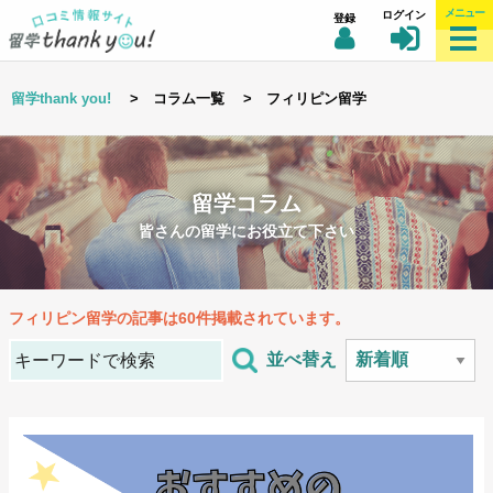
メニュー
ログイン
登録
留学thank you!
> コラム一覧 > フィリピン留学
留学コラム
皆さんの留学にお役立て下さい
フィリピン留学
の記事は60件掲載されています。
並べ替え