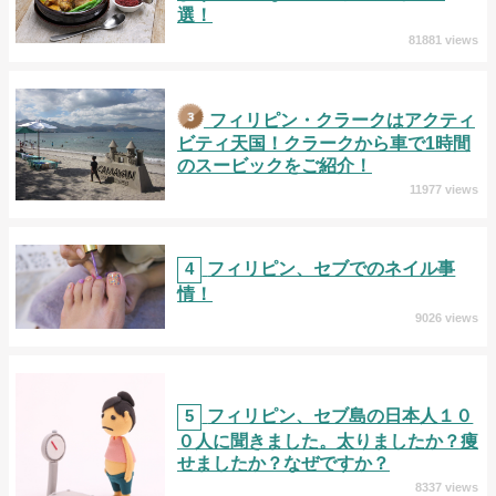
選！
81881 views
フィリピン・クラークはアクティ
ビティ天国！クラークから車で1時間
のスービックをご紹介！
11977 views
4
フィリピン、セブでのネイル事
情！
9026 views
5
フィリピン、セブ島の日本人１０
０人に聞きました。太りましたか？痩
せましたか？なぜですか？
8337 views