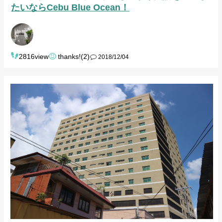
たいならCebu Blue Ocean！
2816view
thanks!(2)
2018/12/04