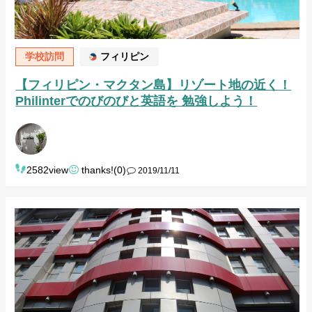
学校訪問
フィリピン
【フィリピン・マクタン島】リゾート地の近く！
Philinterでのびのびと英語を 勉強しよう！
2582view
thanks!(0)
2019/11/11