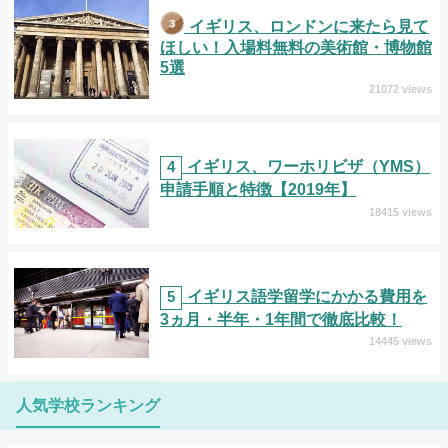
イギリス、ロンドンに来たら見て
ほしい！入場料無料の美術館・博物館
5選
21072 views
4
イギリス、ワーホリビザ（YMS）
申請手順と特徴【2019年】
18415 views
5
イギリス語学留学にかかる費用を
3ヵ月・半年・1年間で徹底比較！
14445 views
人気学校ランキング