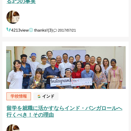
る3つの事実
4213view
thanks!(3)
2017/07/21
学校情報
インド
留学を就職に活かすならインド・バンガロールへ
行くべき！その理由