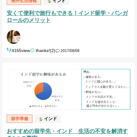
海外生活情報
インド
安くて便利で旅行もできる！インド留学・バンガ
ロールのメリット
4165view
thanks!(2)
2017/08/08
留学準備
インド
おすすめの留学先・インド 生活の不安を解消す