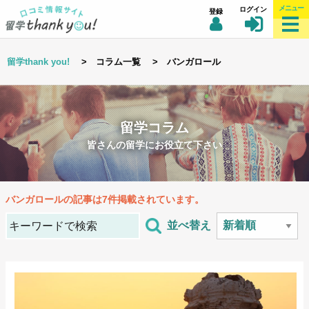
メニュー
ログイン
登録
留学thank you!
> コラム一覧 > バンガロール
留学コラム
皆さんの留学にお役立て下さい
バンガロール
の記事は7件掲載されています。
並べ替え