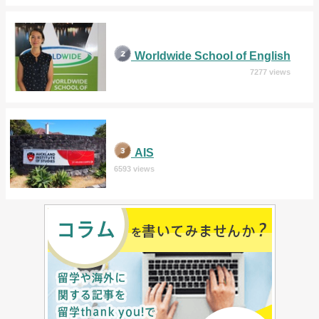
Worldwide School of English
7277 views
AIS
6593 views