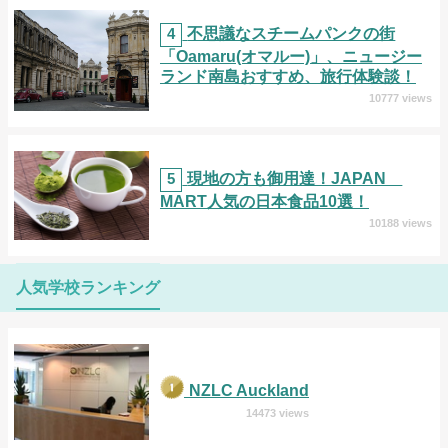
4
不思議なスチームパンクの街
「Oamaru(オマルー)」、ニュージー
ランド南島おすすめ、旅行体験談！
10777 views
5
現地の方も御用達！JAPAN
MART人気の日本食品10選！
10188 views
人気学校ランキング
NZLC Auckland
14473 views