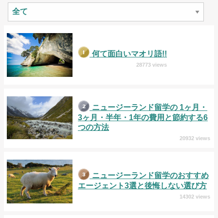
何て面白いマオリ語!!
28773 views
ニュージーランド留学の 1ヶ月・
3ヶ月・半年・1年の費用と節約する6
つの方法
20932 views
ニュージーランド留学のおすすめ
エージェント3選と後悔しない選び方
14302 views