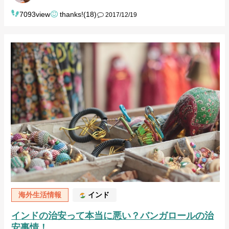
7093view
thanks!(18)
2017/12/19
海外生活情報
インド
インドの治安って本当に悪い？バンガロールの治
安事情！