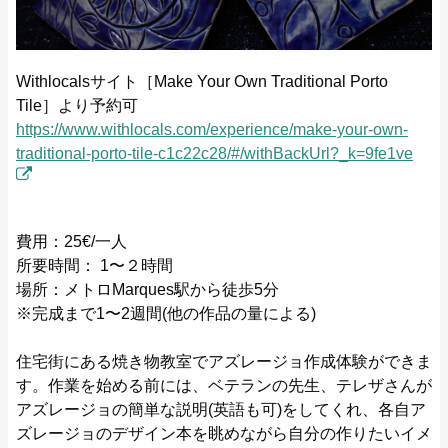
Withlocalsサイト［Make Your Own Traditional Porto
Tile］より予約可
https://www.withlocals.com/experience/make-your-own-
traditional-porto-tile-c1c22c28/#/withBackUrl?_k=9fe1ve
費用：25€/一人
所要時間： 1〜２時間
場所：メトロMarques駅から徒歩5分
※完成まで1〜2週間(他の作品の量による)
住宅街にある焼き物教室でアズレージョ作成体験ができま
す。作業を始める前には、ベテランの先生、テレザさんが
アズレージョの簡単な説明(英語も可)をしてくれ、各自ア
ズレージョのデザイン本を眺めながら自分の作りたいイメ