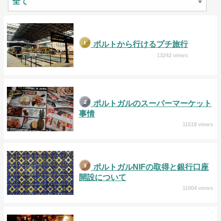
ポルトから行けるプチ旅行
13242 views
ポルトガルのスーパーマーケット
事情
11518 views
ポルトガルNIFの取得と銀行口座
開設について
11004 views