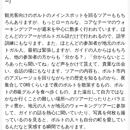
ー)
観光客向けのポルトのメインスポットを回るツアーももち
ろんありますが、もっとローカルな、コアなテーマのウォ
ーキングツアーが週末を中心に数多く行われています。ほ
とんどのツアーがポルトガル語だけで行われるので、語学
訓練にもなります。また、ほとんどの参加者が地元のポル
トガル人。最初は緊張しますが、ガイドの人からはもちろ
ん、他の参加者の方からも「分かる？」「分からないとこ
ろあったら聞いてね」など声をかけて貰えて、貴重な出会
い、会話の場にもなります。ツアーの内容も、ポルト市内
のアズレージョを回りながらその歴史を知るものから、夜
集合して0時くらいまで夜のポルトを散策するもの、ポル
トのB級グルメを食べ歩くもの、また遠出して自力ではな
かなか行くことの難しい場所へのツアーだったりとバラエ
ティ豊か。地元の人々が地元のウォーキングツアーに参加
して、ガイドの話を熱心に聞いていたり、写真を何枚も撮
っているのを見ると、ポルトの人々も自分の町を愛してい
るんだなと実感する瞬間でもあります。