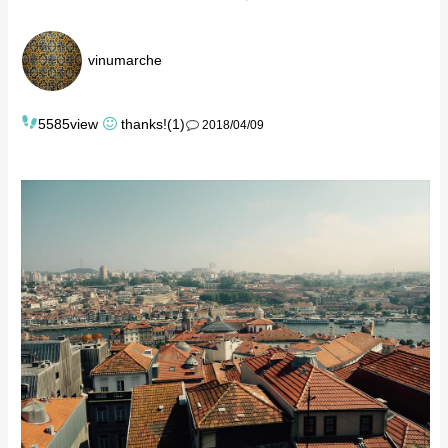
vinumarche
5585view
thanks!(1)
2018/04/09