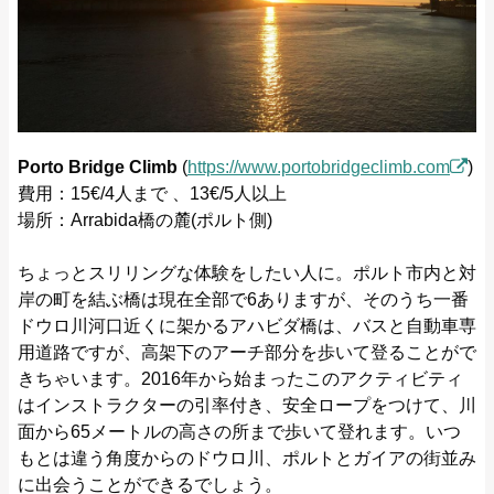
Porto Bridge Climb
(
https://www.portobridgeclimb.com
)
費用：15€/4人まで 、13€/5人以上
場所：Arrabida橋の麓(ポルト側)
ちょっとスリリングな体験をしたい人に。ポルト市内と対
岸の町を結ぶ橋は現在全部で6ありますが、そのうち一番
ドウロ川河口近くに架かるアハビダ橋は、バスと自動車専
用道路ですが、高架下のアーチ部分を歩いて登ることがで
きちゃいます。2016年から始まったこのアクティビティ
はインストラクターの引率付き、安全ロープをつけて、川
面から65メートルの高さの所まで歩いて登れます。いつ
もとは違う角度からのドウロ川、ポルトとガイアの街並み
に出会うことができるでしょう。