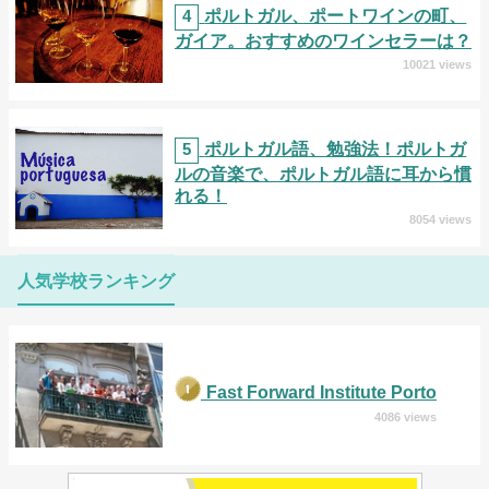
4
ポルトガル、ポートワインの町、
ガイア。おすすめのワインセラーは？
10021 views
5
ポルトガル語、勉強法！ポルトガ
ルの音楽で、ポルトガル語に耳から慣
れる！
8054 views
人気学校ランキング
Fast Forward Institute Porto
4086 views