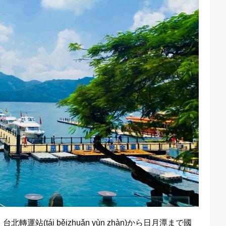
(tái běizhuǎn yùn zhàn)から日月潭まで國