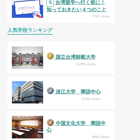
5
台湾留学へ行く前に！
知っておきたい４つのこと
7742 views
人気学校ランキング
国立台湾師範大学
15395 views
淡江大学 華語中心
12102 views
中国文化大学 華語中
心
8995 views