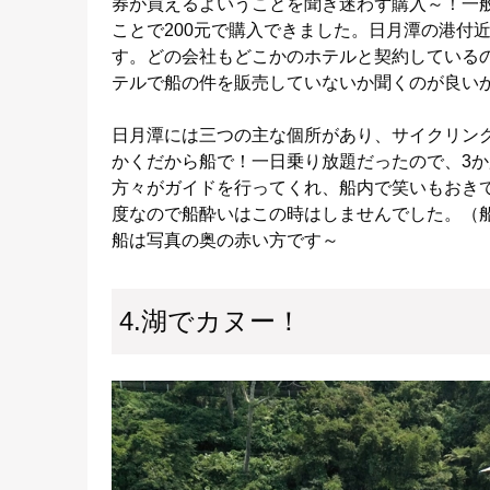
券が買えるよいうことを聞き迷わず購入～！一般
ことで200元で購入できました。日月潭の港付
す。どの会社もどこかのホテルと契約している
テルで船の件を販売していないか聞くのが良い
日月潭には三つの主な個所があり、サイクリン
かくだから船で！一日乗り放題だったので、3
方々がガイドを行ってくれ、船内で笑いもおきて
度なので船酔いはこの時はしませんでした。（
船は写真の奥の赤い方です～
4.湖でカヌー！