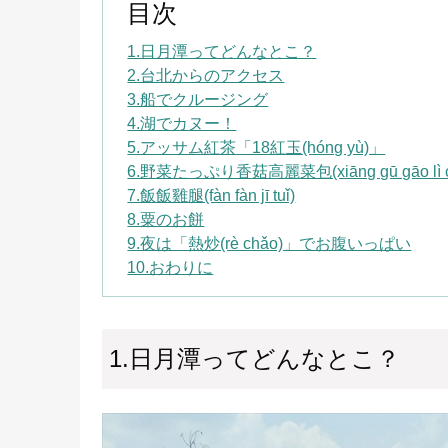
目次
1.日月潭ってどんなとこ？
2.台北からのアクセス
3.船でクルージング
4.湖でカヌー！
5.アッサム紅茶「18紅玉(hóng yù)」
6.野菜たっぷり香菇高麗菜包(xiāng gū gāo lì cà
7.飯飯雞腿(fàn fàn jī tuǐ)
8.粟のお餅
9.夜は「熱炒(rè chǎo)」でお腹いっぱい
10.おわりに
1.日月潭ってどんなとこ？