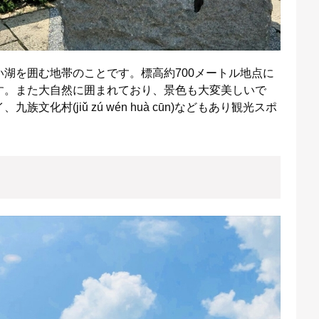
湖を囲む地帯のことです。標高約700メートル地点に
す。また大自然に囲まれており、景色も大変美しいで
化村(jiǔ zú wén huà cūn)などもあり観光スポ