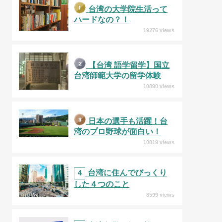
台湾の大学院生活って
ハードなの？！
19276 views
【台湾 語学留学】国立
台湾師範大学の留学体験
10890 views
日本の選手も活躍！台
湾のプロ野球が面白い！
10819 views
4
台湾に住んでびっくり
した４つのこと
8599 views