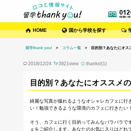
HOME
国から学校を探す
留学thank you!
>
コラム一覧
> 目的別？あなたにオスス
2018/12/24
3921view
thanks!(1)
目的別？あなたにオススメのカ
綺麗な写真が撮れるようなオシャレカフェに行
い！勉強できるような環境のカフェに行きたい
そう、カフェに行く目的ってみんなバラバラで
ェをご紹介します。あなたのお気に入りはどれ