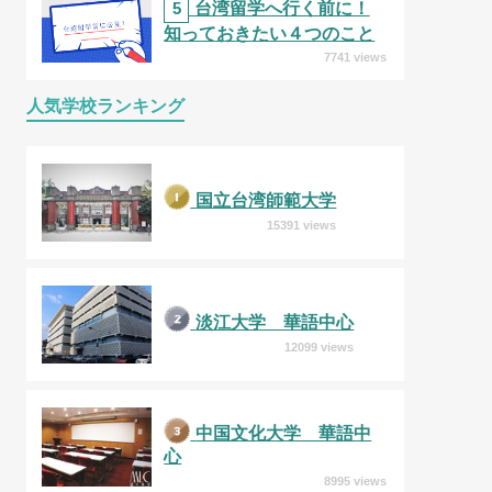
5
台湾留学へ行く前に！
知っておきたい４つのこと
7741 views
人気学校ランキング
国立台湾師範大学
15391 views
淡江大学 華語中心
12099 views
中国文化大学 華語中
心
8995 views