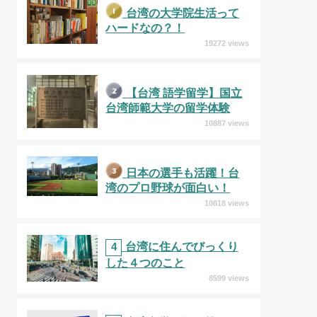
台湾の大学院生活って
ハードなの？！
19272 views
【台湾 語学留学】国立
台湾師範大学の留学体験
10887 views
日本の選手も活躍！台
湾のプロ野球が面白い！
10818 views
4
台湾に住んでびっくり
した４つのこと
8599 views