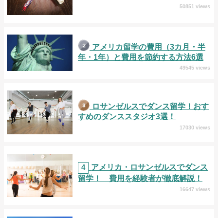
50851 views
アメリカ留学の費用（3カ月・半
年・1年）と費用を節約する方法6選
49545 views
ロサンゼルスでダンス留学！おす
すめのダンススタジオ3選！
17030 views
4
アメリカ・ロサンゼルスでダンス
留学！ 費用を経験者が徹底解説！
16647 views