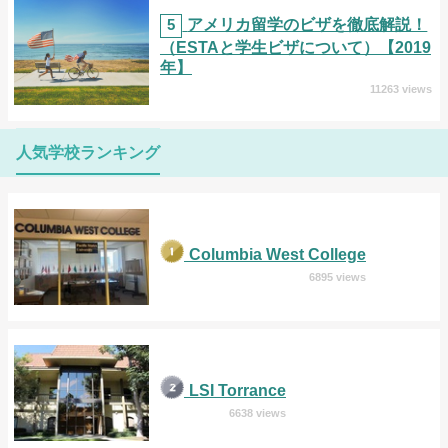
5
アメリカ留学のビザを徹底解説！
（ESTAと学生ビザについて）【2019
年】
11263 views
人気学校ランキング
Columbia West College
6895 views
LSI Torrance
6638 views