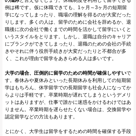
の悩み
と言えるでしょう。休職制度を利用して留学できる
例は稀です。仮に休職できても、1ヶ月～3ヶ月の短期留
学になってしまったり、職場の理解を得るのが大変だった
りします。多くの人は、留学のために会社を辞めるか、退
職後に次の会社で働くまでの時間を活かして留学にいくと
いうスタイルをとります。しかし、退職は自分のキャリア
にブランクができてしまったり、退職のための会社の手続
きやそれに伴う役所手続きが大変だったりと不都合が多
く、これが理由で留学をあきらめる人は多いです。
大学の場合、圧倒的に留学のための時間が確保しやすい
で
す。春休みや夏休みといった長期休みを利用しての短期留
学はもちろん、休学留学での長期留学も社会人になってか
らよりは手軽です。卒業時期が遅れてしまうというデメリ
ットはありますが、仕事で誰かに迷惑をかけるわけではあ
りません。卒業時期を遅らせたくない場合は、交換留学や
認定留学などの方法もあります。
とにかく、大学生は留学をするための時間を確保する手段