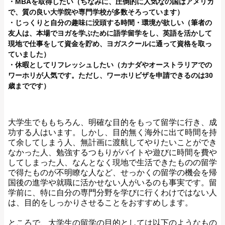
・MBAを取得したい（ちなみに、圧倒的に人気なの国はアメリカ
で、質の良い大学院や専門学校が多数そろっています）
・じっくりと自分の趣味に没頭する時間・環境が欲しい（筆者の
友人は、本場でヨガを学ぶために語学留学をし、英語を活かして
現地で仕事をして資金を貯め、ヨガスクールに通って資格を取っ
ていました）
・休暇としてリフレッシュしたい（カナダやオーストラリアでの
ワーホリが人気です。ただし、ワーホリビザを申請できるのは30
歳までです）
大学生でももちろん、明確な目的をもって留学に行き、成
功する人はいます。しかし、目的無く海外に出て時間を持
て余してしまう人、無計画に渡航してやりたいことができ
なかった人、勉強するつもりがバイトや遊びに時間を費や
してしまった人、なんとなく現地で生活できたものの留学
で得たものが不明瞭な人など、せっかくの留学の機会を帰
国後の進学や就職に活かせない人がいるのも事実です。留
学前に、特に自分の専門分野を学びに行くわけではない人
は、目的をしっかりさせることをおすすめします。
ところで、大学生の留学の目的としては以下のようなもの