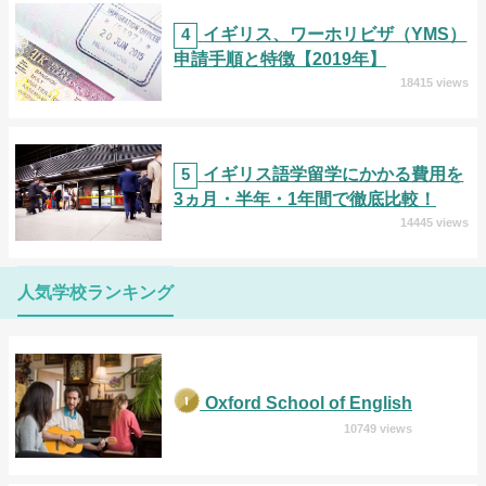
4
イギリス、ワーホリビザ（YMS）
申請手順と特徴【2019年】
18415 views
5
イギリス語学留学にかかる費用を
3ヵ月・半年・1年間で徹底比較！
14445 views
人気学校ランキング
Oxford School of English
10749 views