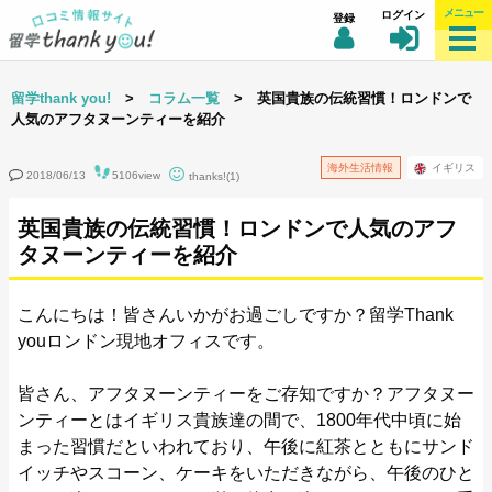
メニュー
ログイン
登録
留学thank you!
>
コラム一覧
> 英国貴族の伝統習慣！ロンドンで
人気のアフタヌーンティーを紹介
海外生活情報
イギリス
2018/06/13
5106view
thanks!(1)
英国貴族の伝統習慣！ロンドンで人気のアフ
タヌーンティーを紹介
こんにちは！皆さんいかがお過ごしですか？留学Thank
youロンドン現地オフィスです。
皆さん、アフタヌーンティーをご存知ですか？アフタヌー
ンティーとはイギリス貴族達の間で、1800年代中頃に始
まった習慣だといわれており、午後に紅茶とともにサンド
イッチやスコーン、ケーキをいただきながら、午後のひと