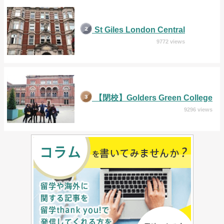
St Giles London Central
9772 views
【閉校】Golders Green College
9296 views