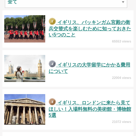
イギリス、バッキンガム宮殿の衛
兵交替式を楽しむために知っておきた
い5つのこと
65553 views
イギリスの大学留学にかかる費用
について
22004 views
イギリス、ロンドンに来たら見て
ほしい！入場料無料の美術館・博物館
5選
21072 views