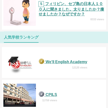
5
フィリピン、セブ島の日本人１０
０人に聞きました。太りましたか？痩
せましたか？なぜですか？
8333 views
人気学校ランキング
We'll English Academy
12125 views
CPILS
11759 views