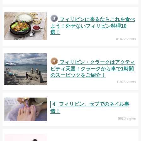
フィリピンに来るならこれを食べ
よう！外せないフィリピン料理10
選！
81872 views
フィリピン・クラークはアクティ
ビティ天国！クラークから車で1時間
のスービックをご紹介！
11975 views
4
フィリピン、セブでのネイル事
情！
9023 views