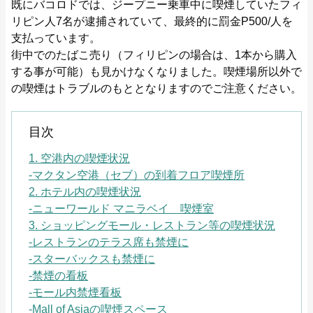
既にバコロドでは、ジープニー乗車中に喫煙していたフィ
リピン人7名が逮捕されていて、最終的に罰金P500/人を
支払っています。
街中でのたばこ売り（フィリピンの場合は、1本から購入
する事が可能）も見かけなくなりました。喫煙場所以外で
の喫煙はトラブルのもととなりますのでご注意ください。
目次
1. 空港内の喫煙状況
-マクタン空港（セブ）の到着フロア喫煙所
2. ホテル内の喫煙状況
-ニューワールド マニラベイ 喫煙室
3. ショッピングモール・レストラン等の喫煙状況
-レストランのテラス席も禁煙に
-スターバックスも禁煙に
-禁煙の看板
-モール内禁煙看板
-Mall of Asiaの喫煙スペース