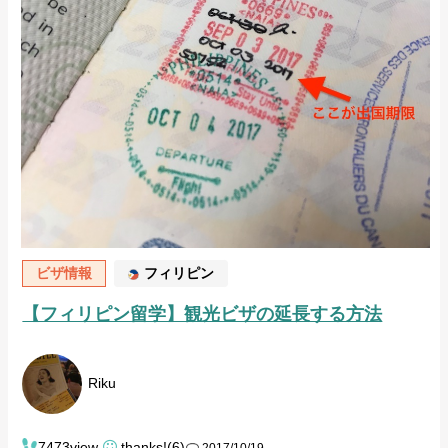
ビザ情報
フィリピン
【フィリピン留学】観光ビザの延長する方法
Riku
7473view
thanks!(6)