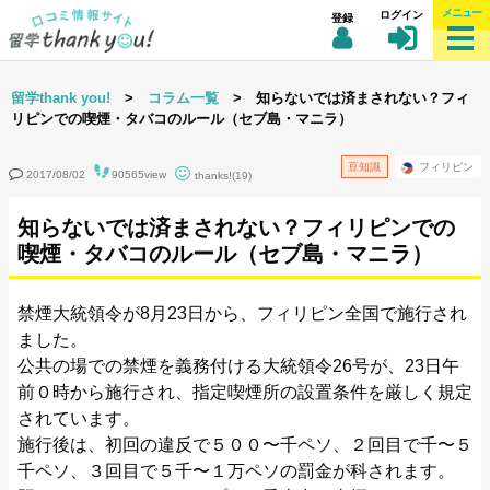
メニュー
ログイン
登録
留学thank you!
>
コラム一覧
> 知らないでは済まされない？フィ
リピンでの喫煙・タバコのルール（セブ島・マニラ）
豆知識
フィリピン
2017/08/02
90565view
thanks!(19)
知らないでは済まされない？フィリピンでの
喫煙・タバコのルール（セブ島・マニラ）
禁煙大統領令が8月23日から、フィリピン全国で施行され
ました。
公共の場での禁煙を義務付ける大統領令26号が、23日午
前０時から施行され、指定喫煙所の設置条件を厳しく規定
されています。
施行後は、初回の違反で５００〜千ペソ、２回目で千〜５
千ペソ、３回目で５千〜１万ペソの罰金が科されます。