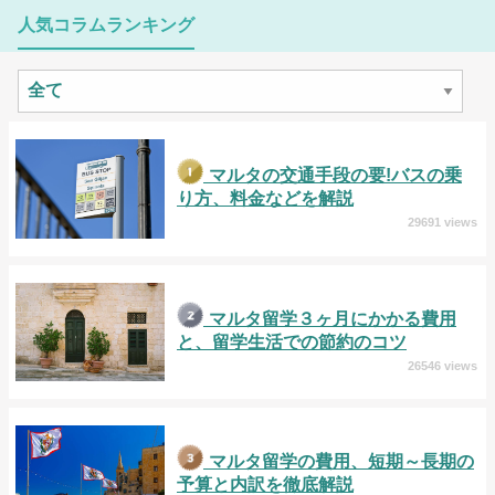
人気コラムランキング
マルタの交通手段の要!バスの乗
り方、料金などを解説
29691 views
マルタ留学３ヶ月にかかる費用
と、留学生活での節約のコツ
26546 views
マルタ留学の費用、短期～長期の
予算と内訳を徹底解説