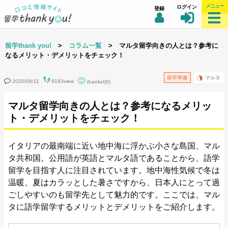
メニュー
ログイン
登録
留学thank you!
>
コラム一覧
> マルタ留学向きの人とは？参考に
なるメリット・デメリットをチェック！
留学準備
マルタ
2020/06/11
9193view
thanks!(0)
マルタ留学向きの人とは？参考になるメリッ
ト・デメリットをチェック！
イタリアの最南端に近い地中海に浮かぶ小さな島国、マル
タ共和国。公用語が英語とマルタ語であることから、語学
留学を目指す人に注目されています。地中海性気候で冬は
温暖、夏はカラッとした暑さですから、日本人にとって過
ごしやすいのも留学先として魅力的です。ここでは、マル
タに語学留学するメリットとデメリットをご紹介します。