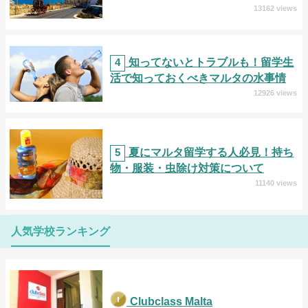
13162 views
4
知ってないとトラブルも！留学生
活で知っておくべきマルタの水事情
12926 views
5
夏にマルタ留学する人必見！持ち
物・服装・虫除け対策について
11140 views
人気学校ランキング
Clubclass Malta