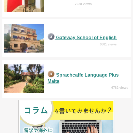
7928 views
Gateway School of English
6881 views
Sprachcaffe Language Plus
Malta
6782 views