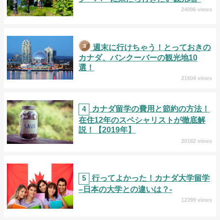
24096 views
週末に行けちゃう！とっておきの
カナダ、バンクーバーの観光地10
選！
21604 views
4
カナダ留学の費用と節約の方法！
在住12年のスペシャリストが徹底解
説！【2019年】
20182 views
5
行ってよかった！カナダ大学留学
–日本の大学との違いは？-
12399 views