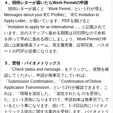
４、招待レターが届いたらWork Permitの申請
招待レターが届くと「Work Permit」という行が増え、
Messages about your IEC Profileに「IEC Invitation to
Apply Letter」が届いています。PDFを開けると
「Invitation to apply for an International…」と記載されて
います。次のステップへ進める期限は10日間なので余裕
を持って早めに進める様にしましょう。Work Permitの申
請には家族構成フォーム、英文履歴書、証明写真、パスポ
ートのPDFが必要になります。
５、受領・バイオメトリックス
「Check status and message」をクリックし、状態を確
認してください。申請が無事完了していれば、
「Submission Confirmation」「Confirmation of Online
Application Transmission」という2行が確認できます。こ
れは、「情報を送信した」「送信されたも のを受領し
た」という意味になりますので、申請自体は無事完了して
いるという事になります。続いて、1−2日以内にバイオメ
トリックス提出に関する案内を受領します。バイオメトリ