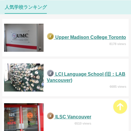
人気学校ランキング
Upper Madison College Toronto
8178 views
LCI Language School (旧：LAB
Vancouver)
6685 views
ILSC Vancouver
6510 views