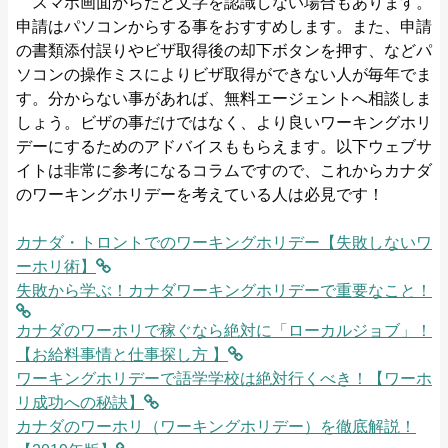
スマホ画面からだと文字を認識しない場合もあります。
申請はパソコンからする事をおすすめします。また、申請
の書類添付誤りやビザ取得後の却下ボタンを押す、などパ
ソコンの操作ミスによりビザ取得ができない人が毎年でま
す。分からない事があれば、無料エージェントへ相談しま
しょう。ビザの事だけではなく、より良いワーキングホリ
デーにするためのアドバイスももらえます。以下ウェブサ
イトは非常に参考になるコラムですので、これからカナダ
のワーキングホリデーを考えている人は必見です！
カナダ・トロントでのワーキングホリデー【失敗しないワ
ーホリ術】
失敗から学ぶ！カナダワーキングホリデーで重要なこと！
カナダのワーホリで稼ぐなら絶対に「ローカルジョブ」！
【お給料事情と仕事探し方 】
ワーキングホリデーで語学学校は絶対行くべき！【ワーホ
リ成功への秘訣】
カナダのワーホリ（ワーキングホリデー）を徹底解説！