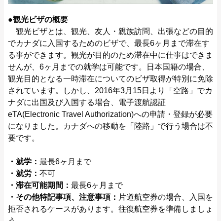
●観光ビザの概要
観光ビザとは、観光、友人・親族訪問、出張などの目的
でカナダに入国するためのビザで、最長6ヶ月まで滞在す
る事ができます。観光が目的のため滞在中に仕事はできま
せんが、6ヶ月までの就学は可能です。日本国籍の場合、
観光目的となる一時滞在についてのビザ取得が特別に免除
されています。しかし、2016年3月15日より「空路」でカ
ナダに出国及び入国する場合、電子渡航認証
eTA(Electronic Travel Authorization)への申請・登録が必要
になりました。カナダへの移動を「陸路」で行う場合は不
要です。
・就学：
最長6ヶ月まで
・就労：
不可
・滞在可能期間：
最長6ヶ月まで
・その他特記事項、注意事項：
片道航空券の場合、入国を
拒否されるケースがあります。往復航空券を準備しましょ
う。