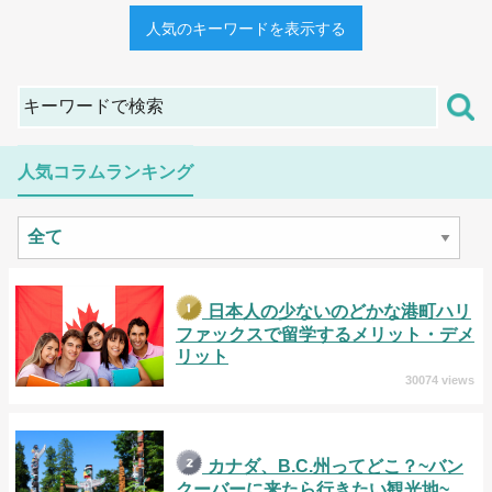
人気のキーワードを表示する
人気コラムランキング
日本人の少ないのどかな港町ハリ
ファックスで留学するメリット・デメ
リット
30074 views
カナダ、B.C.州ってどこ？~バン
クーバーに来たら行きたい観光地~