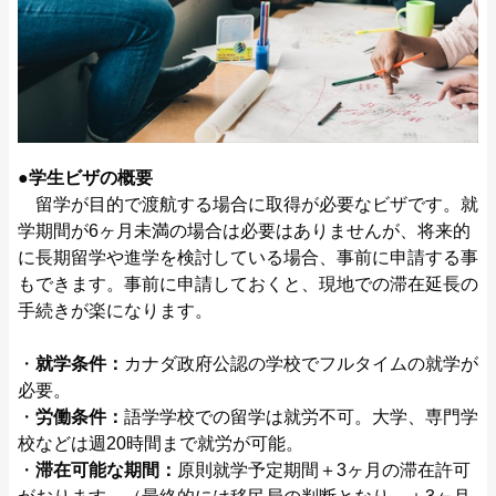
●学生ビザの概要
留学が目的で渡航する場合に取得が必要なビザです。就
学期間が6ヶ月未満の場合は必要はありませんが、将来的
に長期留学や進学を検討している場合、事前に申請する事
もできます。事前に申請しておくと、現地での滞在延長の
手続きが楽になります。
・
就学条件：
カナダ政府公認の学校でフルタイムの就学が
必要。
・
労働条件：
語学学校での留学は就労不可。大学、専門学
校などは週20時間まで就労が可能。
・
滞在可能な期間：
原則就学予定期間＋3ヶ月の滞在許可