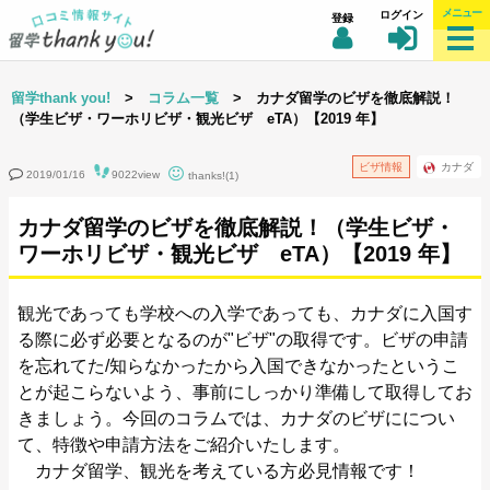
メニュー
ログイン
登録
留学thank you!
>
コラム一覧
> カナダ留学のビザを徹底解説！
（学生ビザ・ワーホリビザ・観光ビザ eTA）【2019 年】
ビザ情報
カナダ
2019/01/16
9022view
thanks!(1)
カナダ留学のビザを徹底解説！（学生ビザ・
ワーホリビザ・観光ビザ eTA）【2019 年】
観光であっても学校への入学であっても、カナダに入国す
る際に必ず必要となるのが"ビザ"の取得です。ビザの申請
を忘れてた/知らなかったから入国できなかったというこ
とが起こらないよう、事前にしっかり準備して取得してお
きましょう。今回のコラムでは、カナダのビザにについ
て、特徴や申請方法をご紹介いたします。
カナダ留学、観光を考えている方必見情報です！