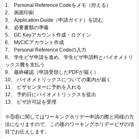
1、 Personal Reference Codeをメモ（控える）
2、 画面印刷
3、 Application Guide（申請ガイド）を読む
4、 必要書類の準備
5、 GC Keyアカウント作成・ログイン
6、 MyCICアカウント作成
7、 Personal Reference Codeの入力
8、 学生ビザ申請を進め、学生ビザ申請料とバイオメトリ
ックス費を支払う
9、 最終確認（申請受領したPDFが届く）
10、 バイオメトリックスについての案内が届く
11、 ビザセンターに予約を入れる
12、 予約日にバイオメトリックスを提出
13、 ビザ許可証を受理
※⑤⑥に関してはワーキングホリデー申請の際と同様の方
法になりますので、この後のワーキングホリデービザの項
目でお伝えします。