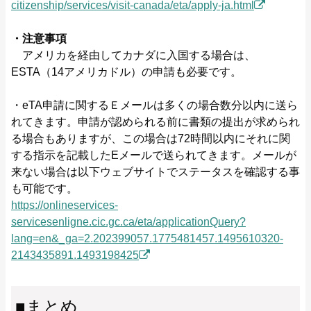
citizenship/services/visit-canada/eta/apply-ja.html
・注意事項
アメリカを経由してカナダに入国する場合は、
ESTA（14アメリカドル）の申請も必要です。
・eTA申請に関するＥメールは多くの場合数分以内に送ら
れてきます。申請が認められる前に書類の提出が求められ
る場合もありますが、この場合は72時間以内にそれに関
する指示を記載したEメールで送られてきます。メールが
来ない場合は以下ウェブサイトでステータスを確認する事
も可能です。
https://onlineservices-
servicesenligne.cic.gc.ca/eta/applicationQuery?
lang=en&_ga=2.202399057.1775481457.1495610320-
2143435891.1493198425
■まとめ