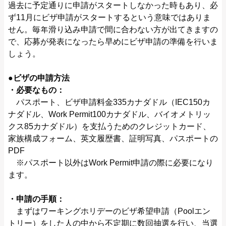
過去に予定通りに申請がスタートしなかった時もあり、必
ず11月にビザ申請がスタートするという意味ではありま
せん。毎年滑り込み申請で間に合わない方が出てきますの
で、応募が発表になったら早めにビザ申請の準備を行いま
しょう。
●ビザの申請方法
・必要なもの：
パスポート、ビザ申請料金335カナダドル（IEC150カ
ナダドル、Work Permit100カナダドル、バイオメトリッ
クス85カナダドル）を支払うためのクレジットカード、
家族構成フォーム、英文履歴書、証明写真、パスポートの
PDF
※パスポート以外はWork Permit申請の際に必要になり
ます。
・申請の手順：
まずはワーキングホリデーのビザ希望申請（Poolエン
トリー）をした人の中から不定期に数回抽選を行い、当選