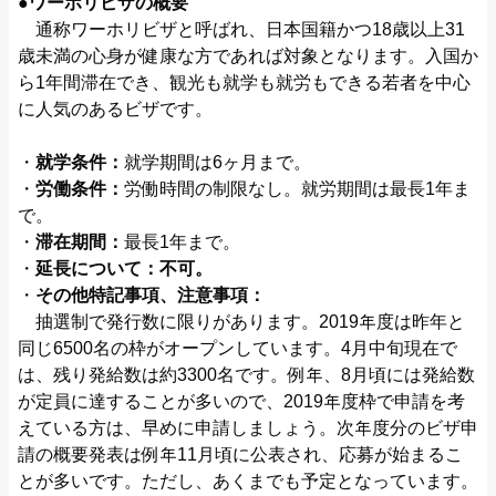
●ワーホリビザの概要
通称ワーホリビザと呼ばれ、日本国籍かつ18歳以上31
歳未満の心身が健康な方であれば対象となります。入国か
ら1年間滞在でき、観光も就学も就労もできる若者を中心
に人気のあるビザです。
・
就学条件：
就学期間は6ヶ月まで。
・
労働条件：
労働時間の制限なし。就労期間は最長1年ま
で。
・
滞在期間：
最長1年まで。
・
延長について：不可。
・
その他特記事項、注意事項：
抽選制で発行数に限りがあります。2019年度は昨年と
同じ6500名の枠がオープンしています。4⽉中旬現在で
は、残り発給数は約3300名です。例年、8月頃には発給数
が定員に達することが多いので、2019年度枠で申請を考
えている方は、早めに申請しましょう。次年度分のビザ申
請の概要発表は例年11月頃に公表され、応募が始まるこ
とが多いです。ただし、あくまでも予定となっています。