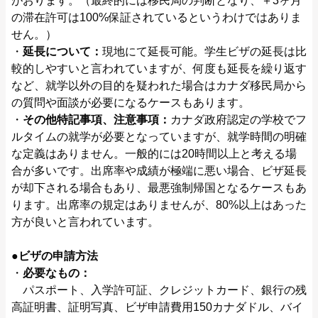
がおります。（最終的には移民局の判断となり、＋3ヶ月
の滞在許可は100%保証されているというわけではありま
せん。）
・
延長について：
現地にて延長可能。学生ビザの延長は比
較的しやすいと言われていますが、何度も延長を繰り返す
など、就学以外の目的を疑われた場合はカナダ移民局から
の質問や面談が必要になるケースもあります。
・
その他特記事項、注意事項：
カナダ政府認定の学校でフ
ルタイムの就学が必要となっていますが、就学時間の明確
な定義はありません。一般的には20時間以上と考える場
合が多いです。出席率や成績が極端に悪い場合、ビザ延長
が却下される場合もあり、最悪強制帰国となるケースもあ
ります。出席率の規定はありませんが、80%以上はあった
方が良いと言われています。
●ビザの申請方法
・
必要なもの：
パスポート、入学許可証、クレジットカード、銀行の残
高証明書、証明写真、ビザ申請費用150カナダドル、バイ