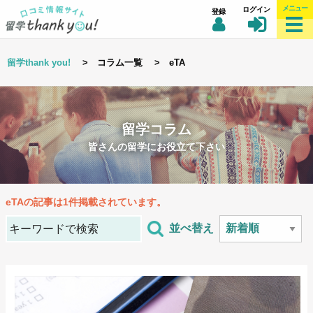
メニュー
ログイン
登録
留学thank you!
> コラム一覧 > eTA
留学コラム
皆さんの留学にお役立て下さい
eTA
の記事は1件掲載されています。
並べ替え