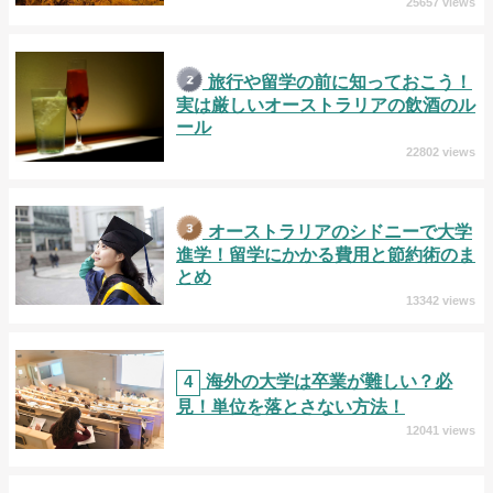
25657 views
旅行や留学の前に知っておこう！
実は厳しいオーストラリアの飲酒のル
ール
22802 views
オーストラリアのシドニーで大学
進学！留学にかかる費用と節約術のま
とめ
13342 views
4
海外の大学は卒業が難しい？必
見！単位を落とさない方法！
12041 views